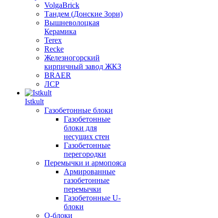
VolgaBrick
Тандем (Донские Зори)
Вышневолоцкая
Керамика
Terex
Recke
Железногорский
кирпичный завод ЖКЗ
BRAER
ЛСР
Istkult
Газобетонные блоки
Газобетонные
блоки для
несущих стен
Газобетонные
перегородки
Перемычки и армопояса
Армированные
газобетонные
перемычки
Газобетонные U-
блоки
О-блоки