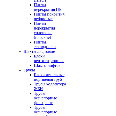
(ПНО)
Плиты
перекрытия ПБ
Плиты покрытия
ребристые
Плиты
перекрытия
сплошные
(плоские)
Плиты
техподполья
Шахты лифтовые
Блоки
вентиляционные
Шахты лифтов
Трубы
Блоки лекальные
под звенья труб
Трубы коллектора
ЖБИ
Трубы
безнапорные
фальцевые
Трубы
безнапорные