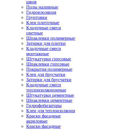
швов
Полы наливные
Гидроизоляция
Грунтовки
Клеи плиточные
Кладочные смеси
цветные
Шпаклевки полимерные
Затирки для плитки
Кладочные смеси
монтажные
Штукатурки гипсовые
Шпаклевки гипсовые
Покрытия полимерные
Клеи для брусчатки
Затирки для брусчатки
Кладочные смеси
теплоизоляционные
Штукатурки цементные
Шпаклевки цементные
Гидрофобизаторы
Клеи для теплоизоляции
Краски фасадные
акриловые
Краски фасадные