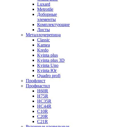
Luxard
Metrotile
Доборные
элементы
Комплектующие
Листы
Металлочерепица
Classic
Kamea
Kredo
Kvinta plus
Kvinta plus 3D
Kvinta Uno
Kvinta Юг
Quadro profi
Профлист
Профнастил
Н60R
Н75R
НС35R
НС44R
С10R
С20R
С21R
Рулонные кровельные