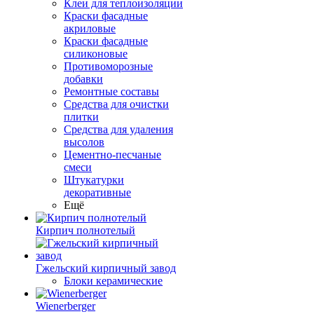
Клеи для теплоизоляции
Краски фасадные
акриловые
Краски фасадные
силиконовые
Противоморозные
добавки
Ремонтные составы
Средства для очистки
плитки
Средства для удаления
высолов
Цементно-песчаные
смеси
Штукатурки
декоративные
Ещё
Кирпич полнотелый
Гжельский кирпичный завод
Блоки керамические
Wienerberger