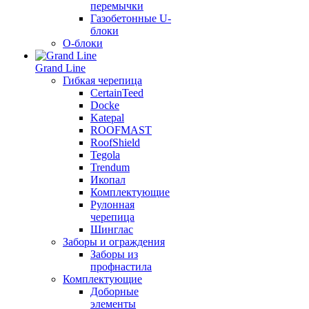
перемычки
Газобетонные U-
блоки
О-блоки
Grand Line
Гибкая черепица
CertainTeed
Docke
Katepal
ROOFMAST
RoofShield
Tegola
Trendum
Икопал
Комплектующие
Рулонная
черепица
Шинглас
Заборы и ограждения
Заборы из
профнастила
Комплектующие
Доборные
элементы