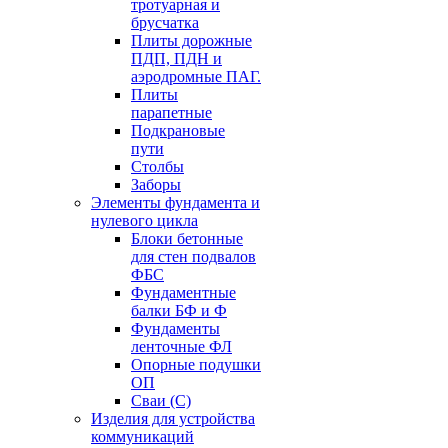
тротуарная и
брусчатка
Плиты дорожные
ПДП, ПДН и
аэродромные ПАГ.
Плиты
парапетные
Подкрановые
пути
Столбы
Заборы
Элементы фундамента и
нулевого цикла
Блоки бетонные
для стен подвалов
ФБС
Фундаментные
балки БФ и Ф
Фундаменты
ленточные ФЛ
Опорные подушки
ОП
Сваи (С)
Изделия для устройства
коммуникаций