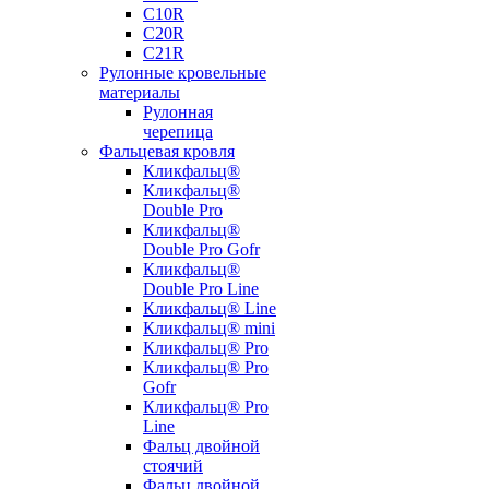
С10R
С20R
С21R
Рулонные кровельные
материалы
Рулонная
черепица
Фальцевая кровля
Кликфальц®
Кликфальц®
Double Pro
Кликфальц®
Double Pro Gofr
Кликфальц®
Double Pro Line
Кликфальц® Line
Кликфальц® mini
Кликфальц® Pro
Кликфальц® Pro
Gofr
Кликфальц® Pro
Line
Фальц двойной
стоячий
Фальц двойной