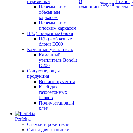
перемычки
О
Прайс-
Услуги
Перемычки с
компании
листы
объемным
каркасом
Перемычки с
плоским каркасом
П(U) - образные блоки
П(U) - образные
блоки D500
Каменный утеплитель
Каменный
утеплитель Bonolit
D200
Сопутствующая
продукция
Все инструменты
Клей для
газобетонных
блоков
Полиуретановый
клей
Perfekta
Стяжки и ровнители
Смеси для расшивки