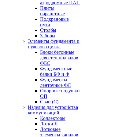
аэродромные ПАГ.
Плиты
парапетные
Подкрановые
пути
Столбы
Заборы
Элементы фундамента и
нулевого цикла
Блоки бетонные
для стен подвалов
ФБС
Фундаментные
балки БФ и Ф
Фундаменты
ленточные ФЛ
Опорные подушки
ОП
Сваи (С)
Изделия для устройства
коммуникаций
Коллекторы
Лотки Л
Лотковые
элементы каналов