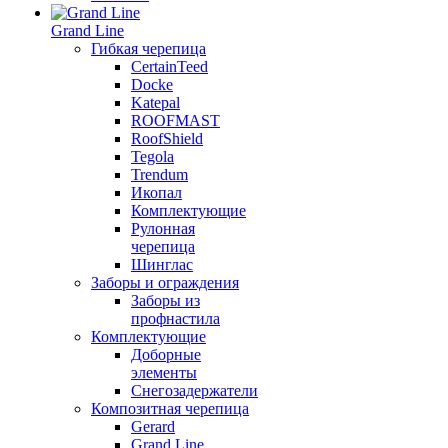
Grand Line
Гибкая черепица
CertainTeed
Docke
Katepal
ROOFMAST
RoofShield
Tegola
Trendum
Икопал
Комплектующие
Рулонная
черепица
Шинглас
Заборы и ограждения
Заборы из
профнастила
Комплектующие
Доборные
элементы
Снегозадержатели
Композитная черепица
Gerard
Grand Line