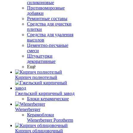
силиконовые
Противоморозные
добавки
Ремонтные составы
Средства для очистки
плитки
Средства для удаления
высолов
Цементно-песчаные
смеси
Штукатурки
декоративные
Ещё
Кирпич полнотелый
Гжельский кирпичный завод
Блоки керамические
Wienerberger
Керамоблоки
Wienerberger Porotherm
Кирпич облицовочный