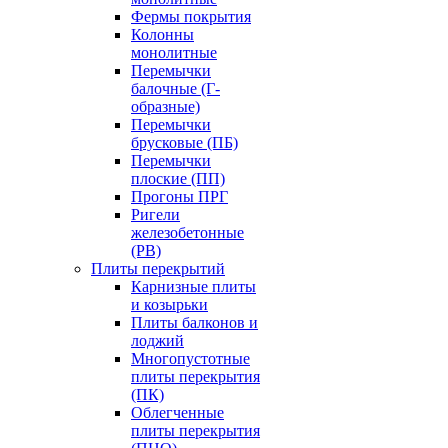
Фермы покрытия
Колонны
монолитные
Перемычки
балочные (Г-
образные)
Перемычки
брусковые (ПБ)
Перемычки
плоские (ПП)
Прогоны ПРГ
Ригели
железобетонные
(РВ)
Плиты перекрытий
Карнизные плиты
и козырьки
Плиты балконов и
лоджий
Многопустотные
плиты перекрытия
(ПК)
Облегченные
плиты перекрытия