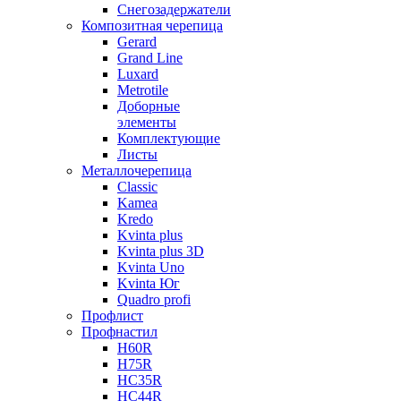
Снегозадержатели
Композитная черепица
Gerard
Grand Line
Luxard
Metrotile
Доборные
элементы
Комплектующие
Листы
Металлочерепица
Classic
Kamea
Kredo
Kvinta plus
Kvinta plus 3D
Kvinta Uno
Kvinta Юг
Quadro profi
Профлист
Профнастил
Н60R
Н75R
НС35R
НС44R