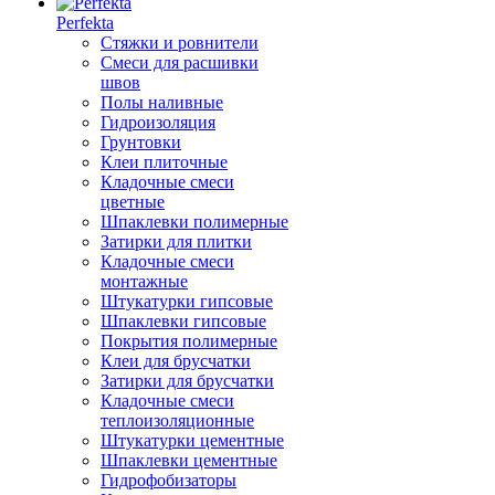
Perfekta
Стяжки и ровнители
Смеси для расшивки
швов
Полы наливные
Гидроизоляция
Грунтовки
Клеи плиточные
Кладочные смеси
цветные
Шпаклевки полимерные
Затирки для плитки
Кладочные смеси
монтажные
Штукатурки гипсовые
Шпаклевки гипсовые
Покрытия полимерные
Клеи для брусчатки
Затирки для брусчатки
Кладочные смеси
теплоизоляционные
Штукатурки цементные
Шпаклевки цементные
Гидрофобизаторы