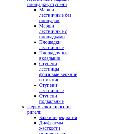
площадки, ступени
Марши
лестничные без
площадок
Марши
лестничные с
площадками
Площадки
лестничные
Площадочные
вкладыши
Ступени
лестницы
фризовые верхние
и нижние
Ступени
лестничные
Ступени
подвальные
Перемычки, прогоны,
ригели
Балки перекрытия
Диафрагмы
жесткости
монолитные