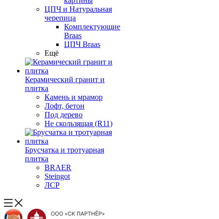
картины
ЦПЧ и Натуральная
черепица
Комплектующие
Braas
ЦПЧ Braas
Ещё
Керамический гранит и
плитка
Камень и мрамор
Лофт, бетон
Под дерево
Не скользящая (R11)
Брусчатка и тротуарная
плитка
BRAER
Steingot
ЛСР