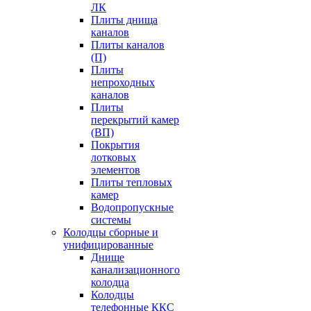
ЛК
Плиты днища
каналов
Плиты каналов
(П)
Плиты
непроходных
каналов
Плиты
перекрытий камер
(ВП)
Покрытия
лотковых
элементов
Плиты тепловых
камер
Водопропускные
системы
Колодцы сборные и
унифицированные
Днище
канализационного
колодца
Колодцы
телефонные ККС