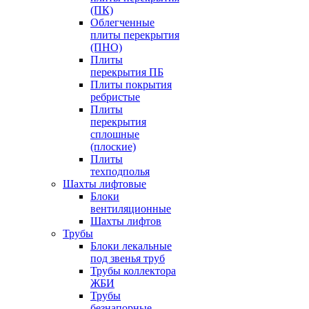
(ПК)
Облегченные
плиты перекрытия
(ПНО)
Плиты
перекрытия ПБ
Плиты покрытия
ребристые
Плиты
перекрытия
сплошные
(плоские)
Плиты
техподполья
Шахты лифтовые
Блоки
вентиляционные
Шахты лифтов
Трубы
Блоки лекальные
под звенья труб
Трубы коллектора
ЖБИ
Трубы
безнапорные