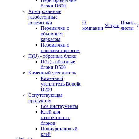
Перегородочные
блоки D600
Армированные
газобетонные
перемычки
О
Прайс-
Услуги
Перемычки с
компании
листы
объемным
каркасом
Перемычки с
плоским каркасом
П(U) - образные блоки
П(U) - образные
блоки D500
Каменный утеплитель
Каменный
утеплитель Bonolit
D200
Сопутствующая
продукция
Все инструменты
Клей для
газобетонных
блоков
Полиуретановый
клей