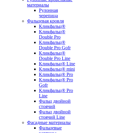
материалы
Рулонная
черепица
Фальцевая кровля
Кликфальц®
Кликфальц®
Double Pro
Кликфальц®
Double Pro Gofr
Кликфальц®
Double Pro Line
Кликфальц® Line
Кликфальц® mini
Кликфальц® Pro
Кликфальц® Pro
Gofr
Кликфальц® Pro
Line
Фальц двойной
стоячий
Фальц двойной
стоячий Line
Фасадные материалы
Фальцевые