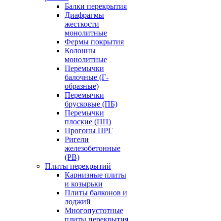
Балки перекрытия
Диафрагмы
жесткости
монолитные
Фермы покрытия
Колонны
монолитные
Перемычки
балочные (Г-
образные)
Перемычки
брусковые (ПБ)
Перемычки
плоские (ПП)
Прогоны ПРГ
Ригели
железобетонные
(РВ)
Плиты перекрытий
Карнизные плиты
и козырьки
Плиты балконов и
лоджий
Многопустотные
плиты перекрытия