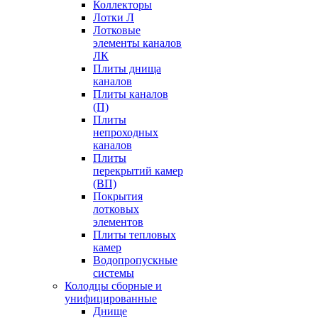
Коллекторы
Лотки Л
Лотковые
элементы каналов
ЛК
Плиты днища
каналов
Плиты каналов
(П)
Плиты
непроходных
каналов
Плиты
перекрытий камер
(ВП)
Покрытия
лотковых
элементов
Плиты тепловых
камер
Водопропускные
системы
Колодцы сборные и
унифицированные
Днище