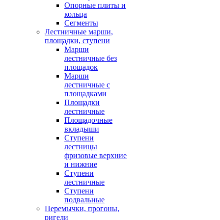
Опорные плиты и
кольца
Сегменты
Лестничные марши,
площадки, ступени
Марши
лестничные без
площадок
Марши
лестничные с
площадками
Площадки
лестничные
Площадочные
вкладыши
Ступени
лестницы
фризовые верхние
и нижние
Ступени
лестничные
Ступени
подвальные
Перемычки, прогоны,
ригели