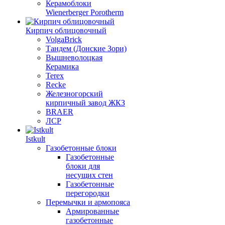
Керамоблоки
Wienerberger Porotherm
Кирпич облицовочный
VolgaBrick
Тандем (Донские Зори)
Вышневолоцкая
Керамика
Terex
Recke
Железногорский
кирпичный завод ЖКЗ
BRAER
ЛСР
Istkult
Газобетонные блоки
Газобетонные
блоки для
несущих стен
Газобетонные
перегородки
Перемычки и армопояса
Армированные
газобетонные