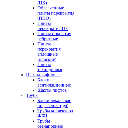
(ПК)
Облегченные
плиты перекрытия
(ПНО)
Плиты
перекрытия ПБ
Плиты покрытия
ребристые
Плиты
перекрытия
сплошные
(плоские)
Плиты
техподполья
Шахты лифтовые
Блоки
вентиляционные
Шахты лифтов
Трубы
Блоки лекальные
под звенья труб
Трубы коллектора
ЖБИ
Трубы
безнапорные