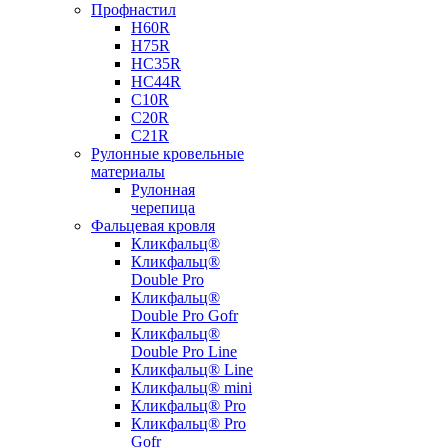
Профнастил
Н60R
Н75R
НС35R
НС44R
С10R
С20R
С21R
Рулонные кровельные
материалы
Рулонная
черепица
Фальцевая кровля
Кликфальц®
Кликфальц®
Double Pro
Кликфальц®
Double Pro Gofr
Кликфальц®
Double Pro Line
Кликфальц® Line
Кликфальц® mini
Кликфальц® Pro
Кликфальц® Pro
Gofr