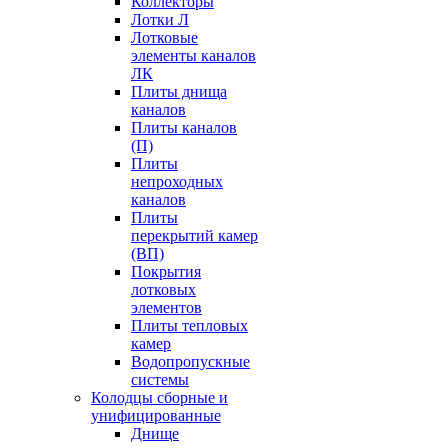
Коллекторы
Лотки Л
Лотковые
элементы каналов
ЛК
Плиты днища
каналов
Плиты каналов
(П)
Плиты
непроходных
каналов
Плиты
перекрытий камер
(ВП)
Покрытия
лотковых
элементов
Плиты тепловых
камер
Водопропускные
системы
Колодцы сборные и
унифицированные
Днище