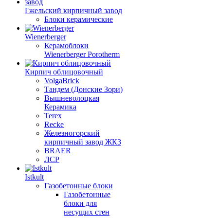
Гжельский кирпичный завод
Блоки керамические
Wienerberger
Керамоблоки
Wienerberger Porotherm
Кирпич облицовочный
VolgaBrick
Тандем (Донские Зори)
Вышневолоцкая
Керамика
Terex
Recke
Железногорский
кирпичный завод ЖКЗ
BRAER
ЛСР
Istkult
Газобетонные блоки
Газобетонные
блоки для
несущих стен