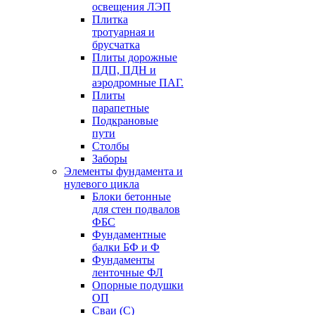
освещения ЛЭП
Плитка
тротуарная и
брусчатка
Плиты дорожные
ПДП, ПДН и
аэродромные ПАГ.
Плиты
парапетные
Подкрановые
пути
Столбы
Заборы
Элементы фундамента и
нулевого цикла
Блоки бетонные
для стен подвалов
ФБС
Фундаментные
балки БФ и Ф
Фундаменты
ленточные ФЛ
Опорные подушки
ОП
Сваи (С)