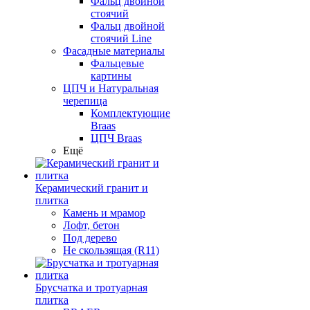
Фальц двойной
стоячий
Фальц двойной
стоячий Line
Фасадные материалы
Фальцевые
картины
ЦПЧ и Натуральная
черепица
Комплектующие
Braas
ЦПЧ Braas
Ещё
Керамический гранит и
плитка
Камень и мрамор
Лофт, бетон
Под дерево
Не скользящая (R11)
Брусчатка и тротуарная
плитка