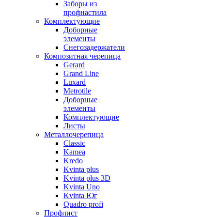
Заборы из
профнастила
Комплектующие
Доборные
элементы
Снегозадержатели
Композитная черепица
Gerard
Grand Line
Luxard
Metrotile
Доборные
элементы
Комплектующие
Листы
Металлочерепица
Classic
Kamea
Kredo
Kvinta plus
Kvinta plus 3D
Kvinta Uno
Kvinta Юг
Quadro profi
Профлист