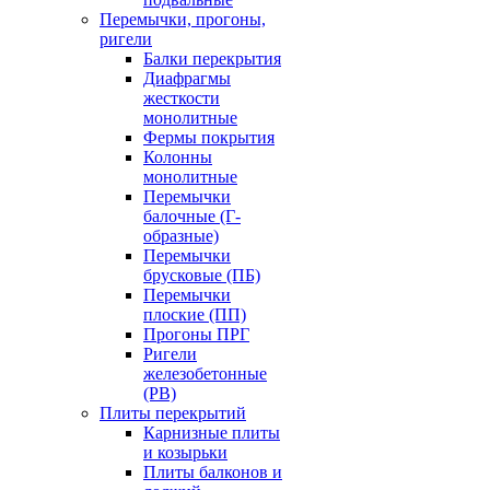
Перемычки, прогоны,
ригели
Балки перекрытия
Диафрагмы
жесткости
монолитные
Фермы покрытия
Колонны
монолитные
Перемычки
балочные (Г-
образные)
Перемычки
брусковые (ПБ)
Перемычки
плоские (ПП)
Прогоны ПРГ
Ригели
железобетонные
(РВ)
Плиты перекрытий
Карнизные плиты
и козырьки
Плиты балконов и