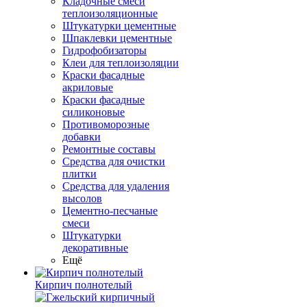
Кладочные смеси
теплоизоляционные
Штукатурки цементные
Шпаклевки цементные
Гидрофобизаторы
Клеи для теплоизоляции
Краски фасадные
акриловые
Краски фасадные
силиконовые
Противоморозные
добавки
Ремонтные составы
Средства для очистки
плитки
Средства для удаления
высолов
Цементно-песчаные
смеси
Штукатурки
декоративные
Ещё
Кирпич полнотелый