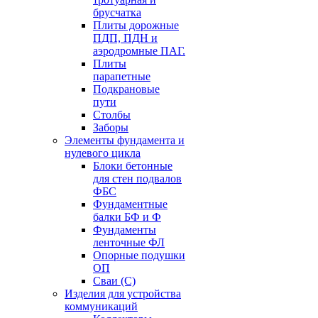
брусчатка
Плиты дорожные
ПДП, ПДН и
аэродромные ПАГ.
Плиты
парапетные
Подкрановые
пути
Столбы
Заборы
Элементы фундамента и
нулевого цикла
Блоки бетонные
для стен подвалов
ФБС
Фундаментные
балки БФ и Ф
Фундаменты
ленточные ФЛ
Опорные подушки
ОП
Сваи (С)
Изделия для устройства
коммуникаций