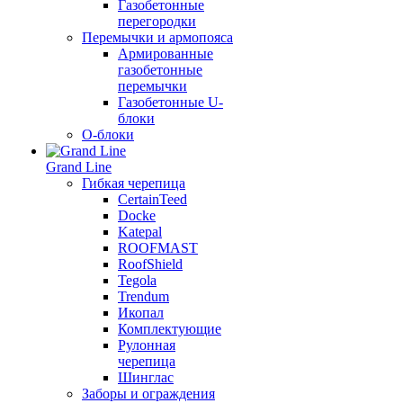
Газобетонные
перегородки
Перемычки и армопояса
Армированные
газобетонные
перемычки
Газобетонные U-
блоки
О-блоки
Grand Line
Гибкая черепица
CertainTeed
Docke
Katepal
ROOFMAST
RoofShield
Tegola
Trendum
Икопал
Комплектующие
Рулонная
черепица
Шинглас
Заборы и ограждения