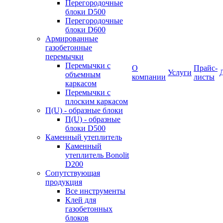
Перегородочные
блоки D500
Перегородочные
блоки D600
Армированные
газобетонные
перемычки
Перемычки с
О
Прайс-
Услуги
объемным
компании
листы
каркасом
Перемычки с
плоским каркасом
П(U) - образные блоки
П(U) - образные
блоки D500
Каменный утеплитель
Каменный
утеплитель Bonolit
D200
Сопутствующая
продукция
Все инструменты
Клей для
газобетонных
блоков