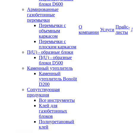
блоки D600
Армированные
газобетонные
перемычки
Перемычки с
О
Прайс-
Услуги
объемным
компании
листы
каркасом
Перемычки с
плоским каркасом
П(U) - образные блоки
П(U) - образные
блоки D500
Каменный утеплитель
Каменный
утеплитель Bonolit
D200
Сопутствующая
продукция
Все инструменты
Клей для
газобетонных
блоков
Полиуретановый
клей