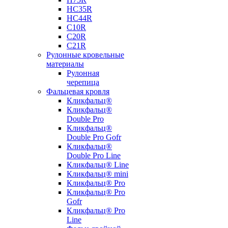
НС35R
НС44R
С10R
С20R
С21R
Рулонные кровельные
материалы
Рулонная
черепица
Фальцевая кровля
Кликфальц®
Кликфальц®
Double Pro
Кликфальц®
Double Pro Gofr
Кликфальц®
Double Pro Line
Кликфальц® Line
Кликфальц® mini
Кликфальц® Pro
Кликфальц® Pro
Gofr
Кликфальц® Pro
Line