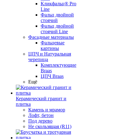
Кликфальц® Pro
Line
Фальц двойной
стоячий
Фальц двойной
стоячий Line
Фасадные материалы
Фальцевые
картины
ЦПЧ и Натуральная
черепица
Комплектующие
Braas
ЦПЧ Braas
Ещё
Керамический гранит и
плитка
Камень и мрамор
Лофт, бетон
Под дерево
Не скользящая (R11)