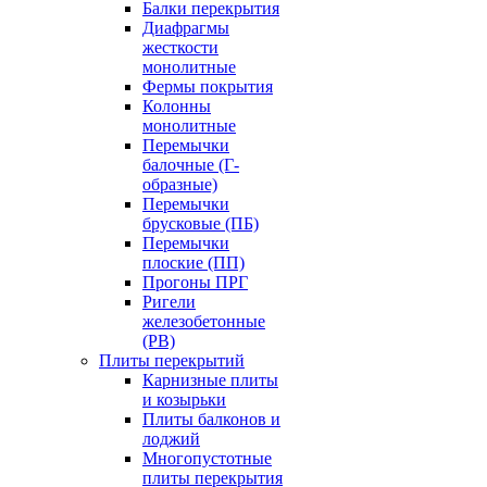
Балки перекрытия
Диафрагмы
жесткости
монолитные
Фермы покрытия
Колонны
монолитные
Перемычки
балочные (Г-
образные)
Перемычки
брусковые (ПБ)
Перемычки
плоские (ПП)
Прогоны ПРГ
Ригели
железобетонные
(РВ)
Плиты перекрытий
Карнизные плиты
и козырьки
Плиты балконов и
лоджий
Многопустотные
плиты перекрытия