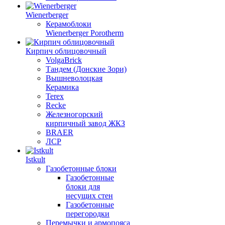
Wienerberger
Керамоблоки
Wienerberger Porotherm
Кирпич облицовочный
VolgaBrick
Тандем (Донские Зори)
Вышневолоцкая
Керамика
Terex
Recke
Железногорский
кирпичный завод ЖКЗ
BRAER
ЛСР
Istkult
Газобетонные блоки
Газобетонные
блоки для
несущих стен
Газобетонные
перегородки
Перемычки и армопояса