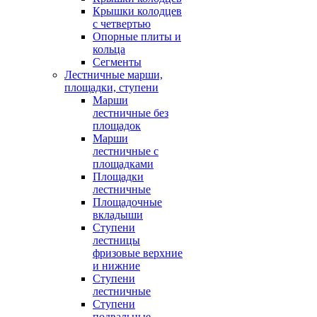
Крышки колодцев
с четвертью
Опорные плиты и
кольца
Сегменты
Лестничные марши,
площадки, ступени
Марши
лестничные без
площадок
Марши
лестничные с
площадками
Площадки
лестничные
Площадочные
вкладыши
Ступени
лестницы
фризовые верхние
и нижние
Ступени
лестничные
Ступени
подвальные