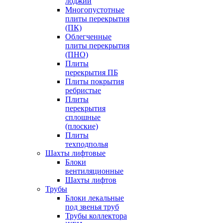
лоджий
Многопустотные
плиты перекрытия
(ПК)
Облегченные
плиты перекрытия
(ПНО)
Плиты
перекрытия ПБ
Плиты покрытия
ребристые
Плиты
перекрытия
сплошные
(плоские)
Плиты
техподполья
Шахты лифтовые
Блоки
вентиляционные
Шахты лифтов
Трубы
Блоки лекальные
под звенья труб
Трубы коллектора