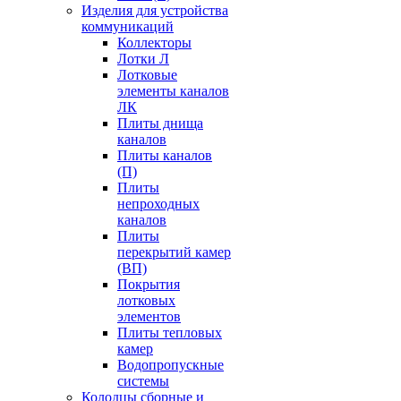
Изделия для устройства
коммуникаций
Коллекторы
Лотки Л
Лотковые
элементы каналов
ЛК
Плиты днища
каналов
Плиты каналов
(П)
Плиты
непроходных
каналов
Плиты
перекрытий камер
(ВП)
Покрытия
лотковых
элементов
Плиты тепловых
камер
Водопропускные
системы
Колодцы сборные и