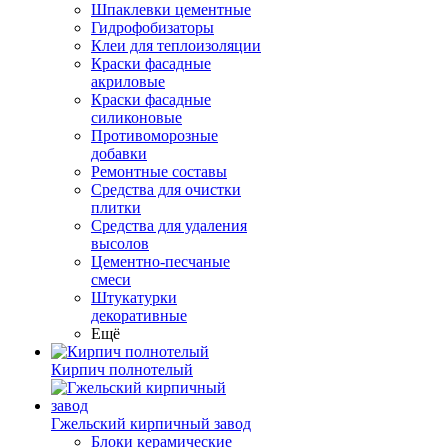
Шпаклевки цементные
Гидрофобизаторы
Клеи для теплоизоляции
Краски фасадные
акриловые
Краски фасадные
силиконовые
Противоморозные
добавки
Ремонтные составы
Средства для очистки
плитки
Средства для удаления
высолов
Цементно-песчаные
смеси
Штукатурки
декоративные
Ещё
Кирпич полнотелый
Гжельский кирпичный завод
Блоки керамические