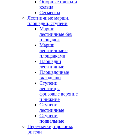
Опорные плиты и
кольца
Сегменты
Лестничные марши,
площадки, ступени
Марши
лестничные без
площадок
Марши
лестничные с
площадками
Площадки
лестничные
Площадочные
вкладыши
Ступени
лестницы
фризовые верхние
и нижние
Ступени
лестничные
Ступени
подвальные
Перемычки, прогоны,
ригели