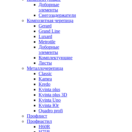
Доборные
элементы
Снегозадержатели
Композитная черепица
Gerard
Grand Line
Luxard
Metrotile
Доборные
элементы
Комплектующие
Листы
Металлочерепица
Classic
Kamea
Kredo
Kvinta plus
Kvinta plus 3D
Kvinta Uno
Kvinta Юг
Quadro profi
Профлист
Профнастил
Н60R
Н75R