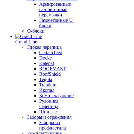
Армированные
газобетонные
перемычки
Газобетонные U-
блоки
О-блоки
Grand Line
Гибкая черепица
CertainTeed
Docke
Katepal
ROOFMAST
RoofShield
Tegola
Trendum
Икопал
Комплектующие
Рулонная
черепица
Шинглас
Заборы и ограждения
Заборы из
профнастила
Комплектующие