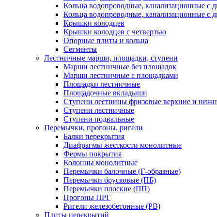
Кольца водопроводные, канализационные с 
Кольца водопроводные, канализационные с д
Крышки колодцев
Крышки колодцев с четвертью
Опорные плиты и кольца
Сегменты
Лестничные марши, площадки, ступени
Марши лестничные без площадок
Марши лестничные с площадками
Площадки лестничные
Площадочные вкладыши
Ступени лестницы фризовые верхние и ниж
Ступени лестничные
Ступени подвальные
Перемычки, прогоны, ригели
Балки перекрытия
Диафрагмы жесткости монолитные
Фермы покрытия
Колонны монолитные
Перемычки балочные (Г-образные)
Перемычки брусковые (ПБ)
Перемычки плоские (ПП)
Прогоны ПРГ
Ригели железобетонные (РВ)
Плиты перекрытий