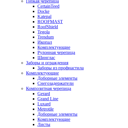
Гибкая черепица
CertainTeed
Docke
Katepal
ROOFMAST
RoofShield
Tegola
Trendum
Икопал
Комплектующие
Рулонная черепица
Шинглас
Заборы и ограждения
Заборы из профнастила
Комплектующие
Доборные элементы
Снегозадержатели
Композитная черепица
Gerard
Grand Line
Luxard
Metrotile
Доборные элементы
Комплектующие
Листы