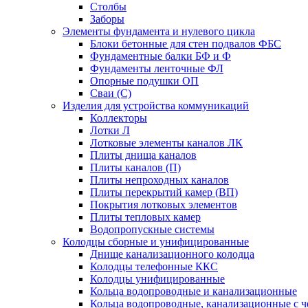
Столбы
Заборы
Элементы фундамента и нулевого цикла
Блоки бетонные для стен подвалов ФБС
Фундаментные балки БФ и Ф
Фундаменты ленточные ФЛ
Опорные подушки ОП
Сваи (С)
Изделия для устройства коммуникаций
Коллекторы
Лотки Л
Лотковые элементы каналов ЛК
Плиты днища каналов
Плиты каналов (П)
Плиты непроходных каналов
Плиты перекрытий камер (ВП)
Покрытия лотковых элементов
Плиты тепловых камер
Водопропускные системы
Колодцы сборные и унифицированные
Днище канализационного колодца
Колодцы телефонные ККС
Колодцы унифицированные
Кольца водопроводные и канализационные
Кольца водопроводные, канализационные с ч