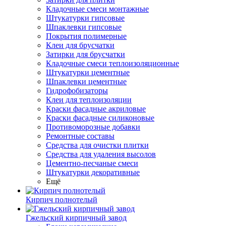
Кладочные смеси монтажные
Штукатурки гипсовые
Шпаклевки гипсовые
Покрытия полимерные
Клеи для брусчатки
Затирки для брусчатки
Кладочные смеси теплоизоляционные
Штукатурки цементные
Шпаклевки цементные
Гидрофобизаторы
Клеи для теплоизоляции
Краски фасадные акриловые
Краски фасадные силиконовые
Противоморозные добавки
Ремонтные составы
Средства для очистки плитки
Средства для удаления высолов
Цементно-песчаные смеси
Штукатурки декоративные
Ещё
Кирпич полнотелый
Гжельский кирпичный завод