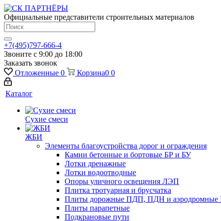
Официальные представители строительных материалов
+7(495)797-666-4
Звоните с 9:00 до 18:00
Заказать звонок
Отложенные
0
Корзина
0
0
Каталог
Сухие смеси
ЖБИ
Элементы благоустройства дорог и ограждения
Камни бетонные и бортовые БР и БУ
Лотки дренажные
Лотки водоотводные
Опоры уличного освещения ЛЭП
Плитка тротуарная и брусчатка
Плиты дорожные ПДП, ПДН и аэродромные 
Плиты парапетные
Подкрановые пути