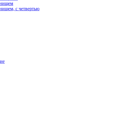
днищем
нищем, с четвертью
ние