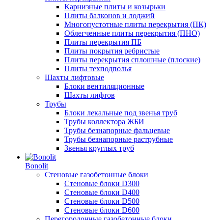
Карнизные плиты и козырьки
Плиты балконов и лоджий
Многопустотные плиты перекрытия (ПК)
Облегченные плиты перекрытия (ПНО)
Плиты перекрытия ПБ
Плиты покрытия ребристые
Плиты перекрытия сплошные (плоские)
Плиты техподполья
Шахты лифтовые
Блоки вентиляционные
Шахты лифтов
Трубы
Блоки лекальные под звенья труб
Трубы коллектора ЖБИ
Трубы безнапорные фальцевые
Трубы безнапорные раструбные
Звенья круглых труб
Bonolit
Стеновые газобетонные блоки
Стеновые блоки D300
Стеновые блоки D400
Стеновые блоки D500
Стеновые блоки D600
Перегородочные газобетонные блоки