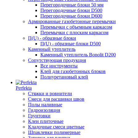
Перегородочные блоки 50 мм
Перегородочные блоки D500
Перегородочные блоки D600
Армированные газобетонные перемычки
Перемычки с объемным каркасом
Перемычки с плоским каркасом
П(U) - образные блоки
П(U) - образные блоки D500
Каменный утеплитель
Каменный утеплитель Bonolit D200
Сопутствующая продукция
Все инструменты
Клей для газобетонных блоков
Полиуретановый клей
Perfekta
Стяжки и ровнители
Смеси для расшивки швов
Полы наливные
Гидроизоляция
Грунтовки
Клеи плиточные
Кладочные смеси цветные
Шпаклевки полимерные
Затирки для плитки