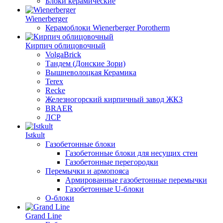
Блоки керамические
Wienerberger
Керамоблоки Wienerberger Porotherm
Кирпич облицовочный
VolgaBrick
Тандем (Донские Зори)
Вышневолоцкая Керамика
Terex
Recke
Железногорский кирпичный завод ЖКЗ
BRAER
ЛСР
Istkult
Газобетонные блоки
Газобетонные блоки для несущих стен
Газобетонные перегородки
Перемычки и армопояса
Армированные газобетонные перемычки
Газобетонные U-блоки
О-блоки
Grand Line