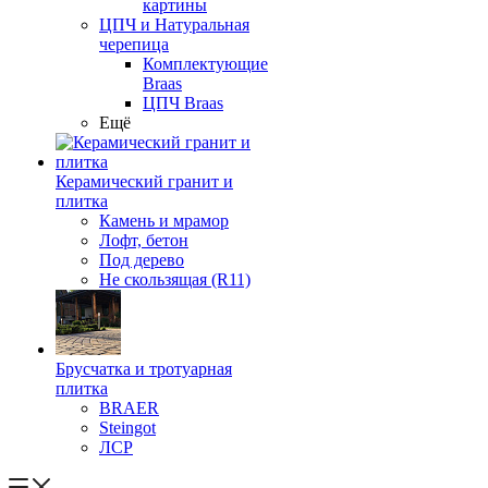
картины
ЦПЧ и Натуральная
черепица
Комплектующие
Braas
ЦПЧ Braas
Ещё
Керамический гранит и
плитка
Камень и мрамор
Лофт, бетон
Под дерево
Не скользящая (R11)
Брусчатка и тротуарная
плитка
BRAER
Steingot
ЛСР