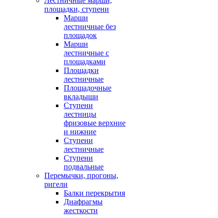
Лестничные марши,
площадки, ступени
Марши
лестничные без
площадок
Марши
лестничные с
площадками
Площадки
лестничные
Площадочные
вкладыши
Ступени
лестницы
фризовые верхние
и нижние
Ступени
лестничные
Ступени
подвальные
Перемычки, прогоны,
ригели
Балки перекрытия
Диафрагмы
жесткости