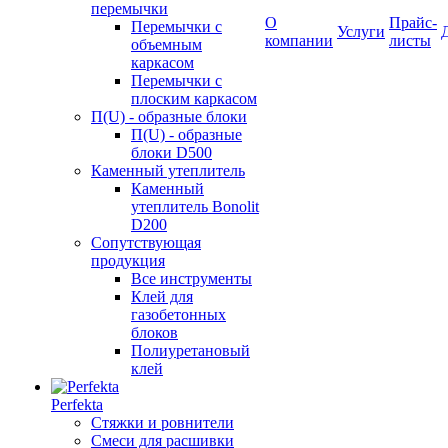
перемычки
О
Прайс-
Перемычки с
Услуги
компании
листы
объемным
каркасом
Перемычки с
плоским каркасом
П(U) - образные блоки
П(U) - образные
блоки D500
Каменный утеплитель
Каменный
утеплитель Bonolit
D200
Сопутствующая
продукция
Все инструменты
Клей для
газобетонных
блоков
Полиуретановый
клей
Perfekta
Стяжки и ровнители
Смеси для расшивки