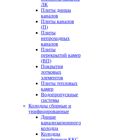
ЛК
Плиты днища
каналов
Плиты каналов
(П)
Плиты
непроходных
каналов
Плиты
перекрытий камер
(ВП)
Покрытия
лотковых
элементов
Плиты тепловых
камер
Водопропускные
системы
Колодцы сборные и
унифицированные
Днище
канализационного
колодца
Колодцы
телефонные ККС