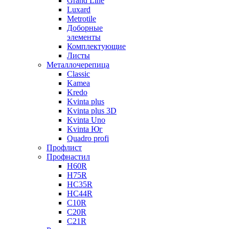
Grand Line
Luxard
Metrotile
Доборные
элементы
Комплектующие
Листы
Металлочерепица
Classic
Kamea
Kredo
Kvinta plus
Kvinta plus 3D
Kvinta Uno
Kvinta Юг
Quadro profi
Профлист
Профнастил
Н60R
Н75R
НС35R
НС44R
С10R
С20R
С21R