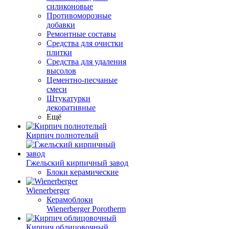
силиконовые
Противоморозные
добавки
Ремонтные составы
Средства для очистки
плитки
Средства для удаления
высолов
Цементно-песчаные
смеси
Штукатурки
декоративные
Ещё
Кирпич полнотелый
Гжельский кирпичный завод
Блоки керамические
Wienerberger
Керамоблоки
Wienerberger Porotherm
Кирпич облицовочный