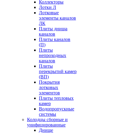
Коллекторы
Лотки Л
Лотковые
элементы каналов
ЛК
Плиты днища
каналов
Плиты каналов
(П)
Плиты
непроходных
каналов
Плиты
перекрытий камер
(ВП)
Покрытия
лотковых
элементов
Плиты тепловых
камер
Водопропускные
системы
Колодцы сборные и
унифицированные
Днище