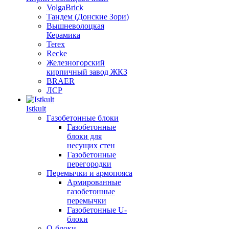
VolgaBrick
Тандем (Донские Зори)
Вышневолоцкая
Керамика
Terex
Recke
Железногорский
кирпичный завод ЖКЗ
BRAER
ЛСР
Istkult
Газобетонные блоки
Газобетонные
блоки для
несущих стен
Газобетонные
перегородки
Перемычки и армопояса
Армированные
газобетонные
перемычки
Газобетонные U-
блоки
О-блоки