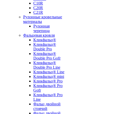
С10R
С20R
С21R
Рулонные кровельные
материалы
Рулонная
черепица
Фальцевая кровля
Кликфальц®
Кликфальц®
Double Pro
Кликфальц®
Double Pro Gofr
Кликфальц®
Double Pro Line
Кликфальц® Line
Кликфальц® mini
Кликфальц® Pro
Кликфальц® Pro
Gofr
Кликфальц® Pro
Line
Фальц двойной
стоячий
Фальц двойной