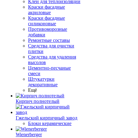
Клеи для теплоизоляции
Краски фасадные
акриловые
Краски фасадные
силиконовые
Противоморозные
добавки
Ремонтные составы
Средства для очистки
плитки
Средства для удаления
высолов
Цементно-песчаные
смеси
Штукатурки
декоративные
Ещё
Кирпич полнотелый
Гжельский кирпичный завод
Блоки керамические
Wienerberger