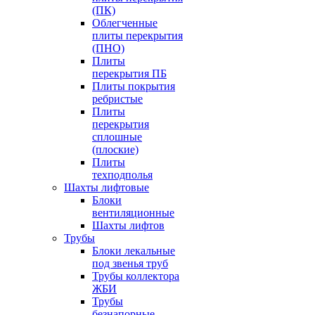
(ПК)
Облегченные
плиты перекрытия
(ПНО)
Плиты
перекрытия ПБ
Плиты покрытия
ребристые
Плиты
перекрытия
сплошные
(плоские)
Плиты
техподполья
Шахты лифтовые
Блоки
вентиляционные
Шахты лифтов
Трубы
Блоки лекальные
под звенья труб
Трубы коллектора
ЖБИ
Трубы
безнапорные