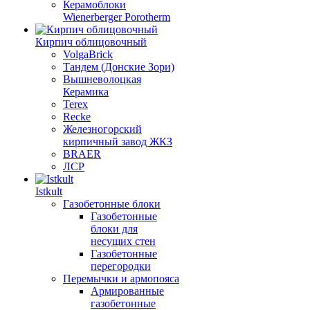
Керамоблоки
Wienerberger Porotherm
Кирпич облицовочный
VolgaBrick
Тандем (Донские Зори)
Вышневолоцкая
Керамика
Terex
Recke
Железногорский
кирпичный завод ЖКЗ
BRAER
ЛСР
Istkult
Газобетонные блоки
Газобетонные
блоки для
несущих стен
Газобетонные
перегородки
Перемычки и армопояса
Армированные
газобетонные