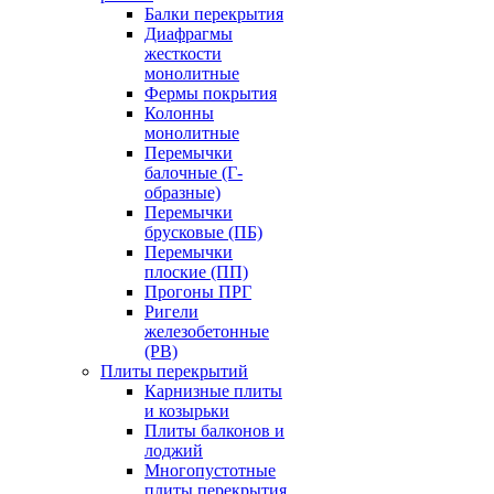
Балки перекрытия
Диафрагмы
жесткости
монолитные
Фермы покрытия
Колонны
монолитные
Перемычки
балочные (Г-
образные)
Перемычки
брусковые (ПБ)
Перемычки
плоские (ПП)
Прогоны ПРГ
Ригели
железобетонные
(РВ)
Плиты перекрытий
Карнизные плиты
и козырьки
Плиты балконов и
лоджий
Многопустотные
плиты перекрытия