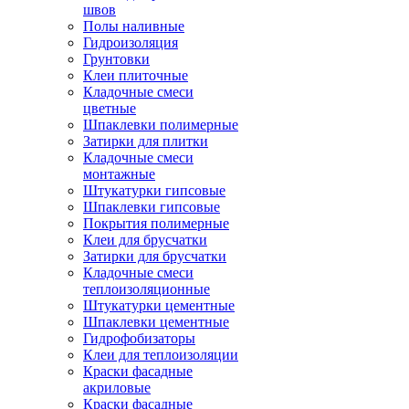
швов
Полы наливные
Гидроизоляция
Грунтовки
Клеи плиточные
Кладочные смеси
цветные
Шпаклевки полимерные
Затирки для плитки
Кладочные смеси
монтажные
Штукатурки гипсовые
Шпаклевки гипсовые
Покрытия полимерные
Клеи для брусчатки
Затирки для брусчатки
Кладочные смеси
теплоизоляционные
Штукатурки цементные
Шпаклевки цементные
Гидрофобизаторы
Клеи для теплоизоляции
Краски фасадные
акриловые
Краски фасадные