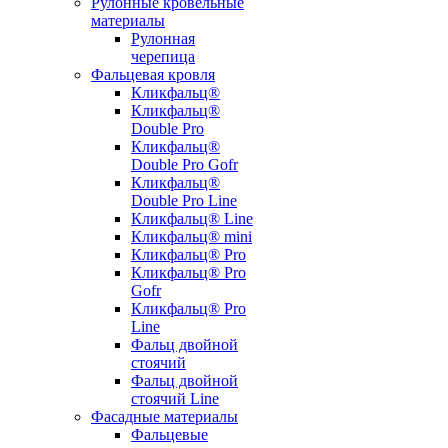
Рулонные кровельные
материалы
Рулонная
черепица
Фальцевая кровля
Кликфальц®
Кликфальц®
Double Pro
Кликфальц®
Double Pro Gofr
Кликфальц®
Double Pro Line
Кликфальц® Line
Кликфальц® mini
Кликфальц® Pro
Кликфальц® Pro
Gofr
Кликфальц® Pro
Line
Фальц двойной
стоячий
Фальц двойной
стоячий Line
Фасадные материалы
Фальцевые