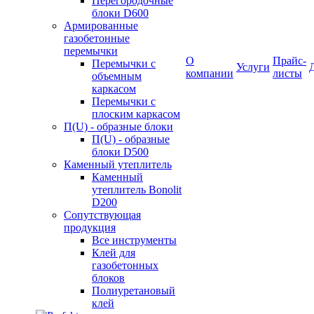
Перегородочные
блоки D600
Армированные
газобетонные
перемычки
О
Прайс-
Перемычки с
Услуги
компании
листы
объемным
каркасом
Перемычки с
плоским каркасом
П(U) - образные блоки
П(U) - образные
блоки D500
Каменный утеплитель
Каменный
утеплитель Bonolit
D200
Сопутствующая
продукция
Все инструменты
Клей для
газобетонных
блоков
Полиуретановый
клей