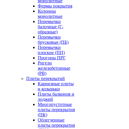
монолитные
Фермы покрытия
Колонны
монолитные
Перемычки
балочные (Г-
образные)
Перемычки
брусковые (ПБ)
Перемычки
плоские (ПП)
Прогоны ПРГ
Ригели
железобетонные
(РВ)
Плиты перекрытий
Карнизные плиты
и козырьки
Плиты балконов и
лоджий
Многопустотные
плиты перекрытия
(ПК)
Облегченные
плиты перекрытия