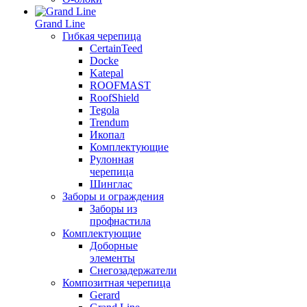
Grand Line
Гибкая черепица
CertainTeed
Docke
Katepal
ROOFMAST
RoofShield
Tegola
Trendum
Икопал
Комплектующие
Рулонная
черепица
Шинглас
Заборы и ограждения
Заборы из
профнастила
Комплектующие
Доборные
элементы
Снегозадержатели
Композитная черепица
Gerard