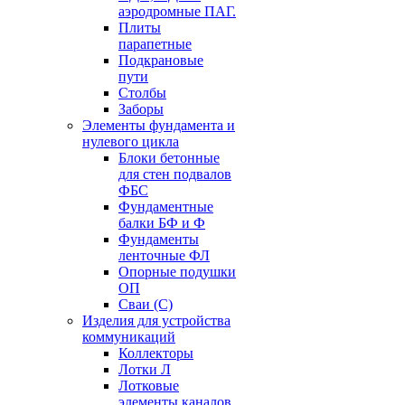
аэродромные ПАГ.
Плиты
парапетные
Подкрановые
пути
Столбы
Заборы
Элементы фундамента и
нулевого цикла
Блоки бетонные
для стен подвалов
ФБС
Фундаментные
балки БФ и Ф
Фундаменты
ленточные ФЛ
Опорные подушки
ОП
Сваи (С)
Изделия для устройства
коммуникаций
Коллекторы
Лотки Л
Лотковые
элементы каналов