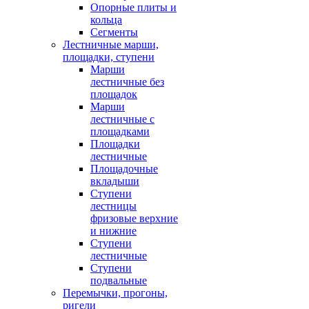
Опорные плиты и
кольца
Сегменты
Лестничные марши,
площадки, ступени
Марши
лестничные без
площадок
Марши
лестничные с
площадками
Площадки
лестничные
Площадочные
вкладыши
Ступени
лестницы
фризовые верхние
и нижние
Ступени
лестничные
Ступени
подвальные
Перемычки, прогоны,
ригели