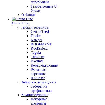
перемычки
Газобетонные U-
блоки
О-блоки
Grand Line
Гибкая черепица
CertainTeed
Docke
Katepal
ROOFMAST
RoofShield
Tegola
Trendum
Икопал
Комплектующие
Рулонная
черепица
Шинглас
Заборы и ограждения
Заборы из
профнастила
Комплектующие
Доборные
элементы