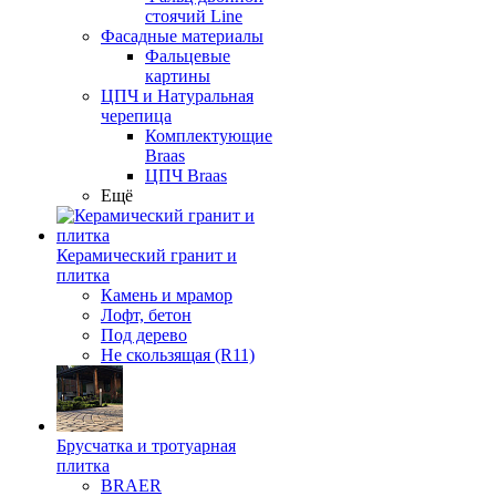
стоячий Line
Фасадные материалы
Фальцевые
картины
ЦПЧ и Натуральная
черепица
Комплектующие
Braas
ЦПЧ Braas
Ещё
Керамический гранит и
плитка
Камень и мрамор
Лофт, бетон
Под дерево
Не скользящая (R11)
Брусчатка и тротуарная
плитка
BRAER