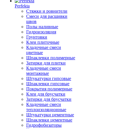
Perfekta
Стяжки и ровнители
Смеси для расшивки
швов
Полы наливные
Гидроизоляция
Грунтовки
Клеи плиточные
Кладочные смеси
цветные
Шпаклевки полимерные
Затирки для плитки
Кладочные смеси
монтажные
Штукатурки гипсовые
Шпаклевки гипсовые
Покрытия полимерные
Клеи для брусчатки
Затирки для брусчатки
Кладочные смеси
теплоизоляционные
Штукатурки цементные
Шпаклевки цементные
Гидрофобизаторы