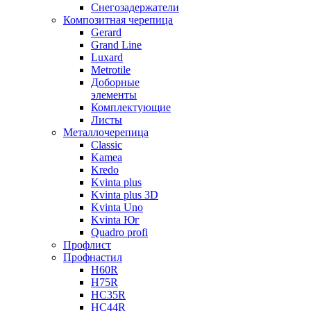
Снегозадержатели
Композитная черепица
Gerard
Grand Line
Luxard
Metrotile
Доборные
элементы
Комплектующие
Листы
Металлочерепица
Classic
Kamea
Kredo
Kvinta plus
Kvinta plus 3D
Kvinta Uno
Kvinta Юг
Quadro profi
Профлист
Профнастил
Н60R
Н75R
НС35R
НС44R