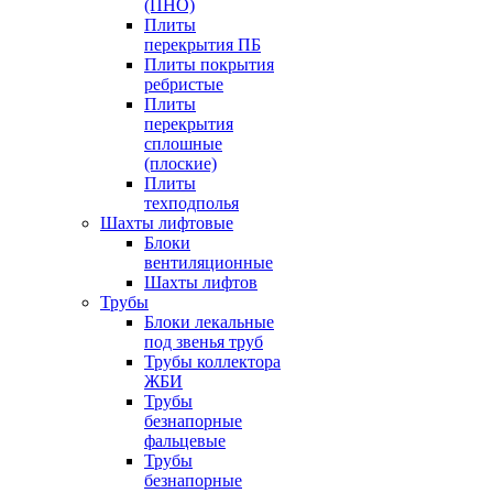
(ПНО)
Плиты
перекрытия ПБ
Плиты покрытия
ребристые
Плиты
перекрытия
сплошные
(плоские)
Плиты
техподполья
Шахты лифтовые
Блоки
вентиляционные
Шахты лифтов
Трубы
Блоки лекальные
под звенья труб
Трубы коллектора
ЖБИ
Трубы
безнапорные
фальцевые
Трубы
безнапорные