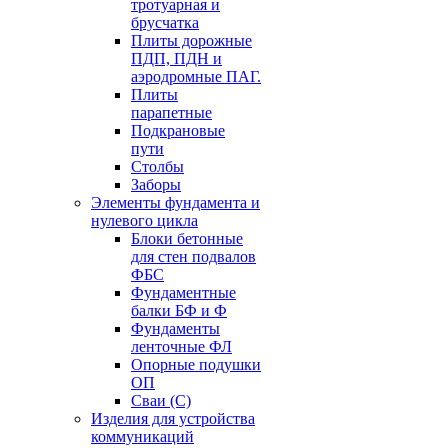
тротуарная и
брусчатка
Плиты дорожные
ПДП, ПДН и
аэродромные ПАГ.
Плиты
парапетные
Подкрановые
пути
Столбы
Заборы
Элементы фундамента и
нулевого цикла
Блоки бетонные
для стен подвалов
ФБС
Фундаментные
балки БФ и Ф
Фундаменты
ленточные ФЛ
Опорные подушки
ОП
Сваи (С)
Изделия для устройства
коммуникаций