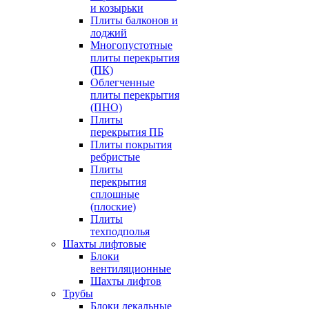
и козырьки
Плиты балконов и
лоджий
Многопустотные
плиты перекрытия
(ПК)
Облегченные
плиты перекрытия
(ПНО)
Плиты
перекрытия ПБ
Плиты покрытия
ребристые
Плиты
перекрытия
сплошные
(плоские)
Плиты
техподполья
Шахты лифтовые
Блоки
вентиляционные
Шахты лифтов
Трубы
Блоки лекальные