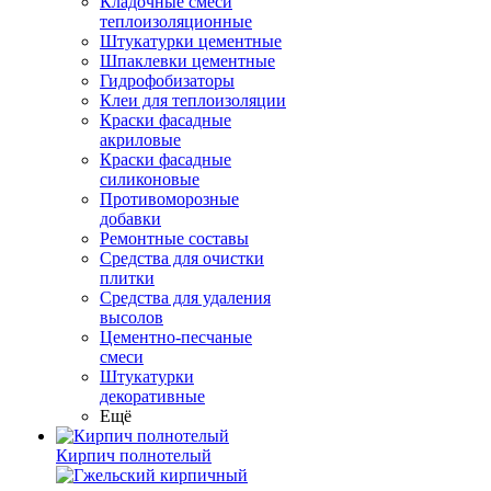
Кладочные смеси
теплоизоляционные
Штукатурки цементные
Шпаклевки цементные
Гидрофобизаторы
Клеи для теплоизоляции
Краски фасадные
акриловые
Краски фасадные
силиконовые
Противоморозные
добавки
Ремонтные составы
Средства для очистки
плитки
Средства для удаления
высолов
Цементно-песчаные
смеси
Штукатурки
декоративные
Ещё
Кирпич полнотелый