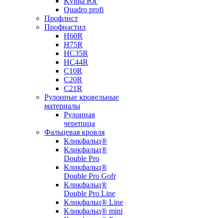
Kvinta Юг
Quadro profi
Профлист
Профнастил
Н60R
Н75R
НС35R
НС44R
С10R
С20R
С21R
Рулонные кровельные
материалы
Рулонная
черепица
Фальцевая кровля
Кликфальц®
Кликфальц®
Double Pro
Кликфальц®
Double Pro Gofr
Кликфальц®
Double Pro Line
Кликфальц® Line
Кликфальц® mini