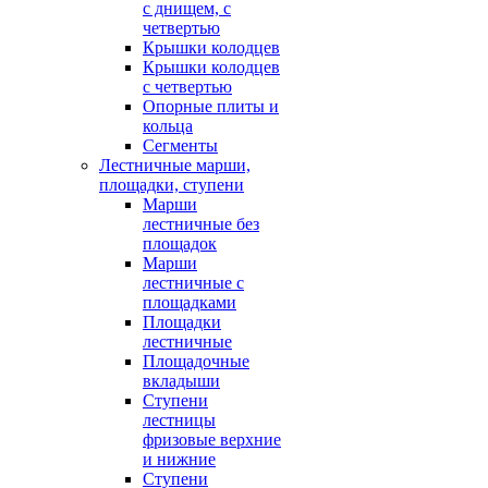
с днищем, с
четвертью
Крышки колодцев
Крышки колодцев
с четвертью
Опорные плиты и
кольца
Сегменты
Лестничные марши,
площадки, ступени
Марши
лестничные без
площадок
Марши
лестничные с
площадками
Площадки
лестничные
Площадочные
вкладыши
Ступени
лестницы
фризовые верхние
и нижние
Ступени