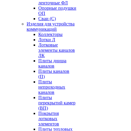
ленточные ФЛ
Опорные подушки
ОП
Сваи (С)
Изделия для устройства
коммуникаций
Коллекторы
Лотки Л
Лотковые
элементы каналов
ЛК
Плиты днища
каналов
Плиты каналов
(П)
Плиты
непроходных
каналов
Плиты
перекрытий камер
(ВП)
Покрытия
лотковых
элементов
Плиты тепловых