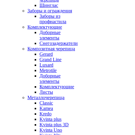
Шинглас
Заборы и ограждения
Заборы из
профнастила
Комплектующие
Доборные
элементы
Снегозадержатели
Композитная черепица
Gerard
Grand Line
Luxard
Metrotile
Доборные
элементы
Комплектующие
Листы
Металлочерепица
Classic
Kamea
Kredo
Kvinta plus
Kvinta plus 3D
Kvinta Uno