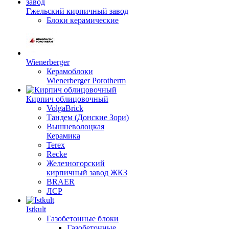
Гжельский кирпичный завод
Блоки керамические
Wienerberger
Керамоблоки
Wienerberger Porotherm
Кирпич облицовочный
VolgaBrick
Тандем (Донские Зори)
Вышневолоцкая
Керамика
Terex
Recke
Железногорский
кирпичный завод ЖКЗ
BRAER
ЛСР
Istkult
Газобетонные блоки
Газобетонные