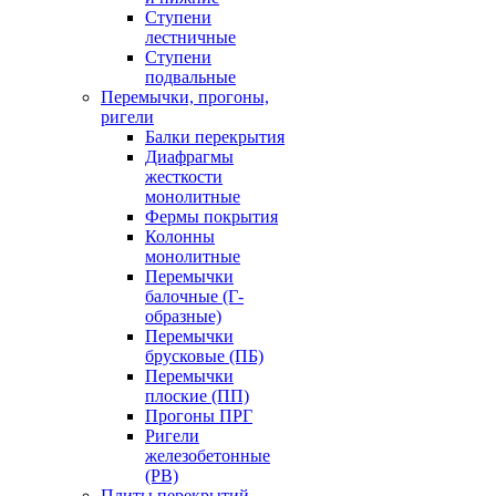
Ступени
лестничные
Ступени
подвальные
Перемычки, прогоны,
ригели
Балки перекрытия
Диафрагмы
жесткости
монолитные
Фермы покрытия
Колонны
монолитные
Перемычки
балочные (Г-
образные)
Перемычки
брусковые (ПБ)
Перемычки
плоские (ПП)
Прогоны ПРГ
Ригели
железобетонные
(РВ)
Плиты перекрытий