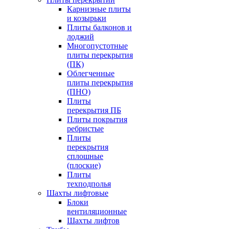
Карнизные плиты
и козырьки
Плиты балконов и
лоджий
Многопустотные
плиты перекрытия
(ПК)
Облегченные
плиты перекрытия
(ПНО)
Плиты
перекрытия ПБ
Плиты покрытия
ребристые
Плиты
перекрытия
сплошные
(плоские)
Плиты
техподполья
Шахты лифтовые
Блоки
вентиляционные
Шахты лифтов