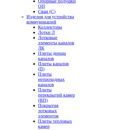
Опорные подушки
ОП
Сваи (С)
Изделия для устройства
коммуникаций
Коллекторы
Лотки Л
Лотковые
элементы каналов
ЛК
Плиты днища
каналов
Плиты каналов
(П)
Плиты
непроходных
каналов
Плиты
перекрытий камер
(ВП)
Покрытия
лотковых
элементов
Плиты тепловых
камер