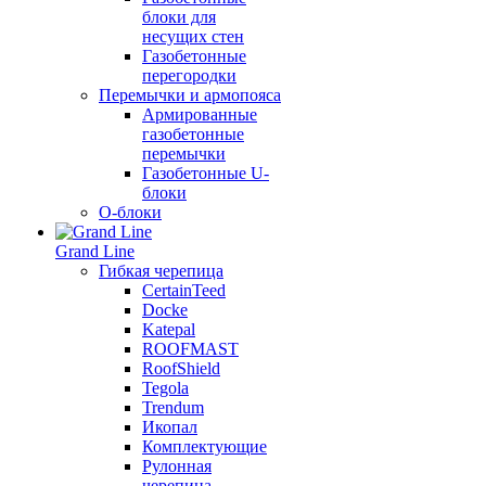
блоки для
несущих стен
Газобетонные
перегородки
Перемычки и армопояса
Армированные
газобетонные
перемычки
Газобетонные U-
блоки
О-блоки
Grand Line
Гибкая черепица
CertainTeed
Docke
Katepal
ROOFMAST
RoofShield
Tegola
Trendum
Икопал
Комплектующие
Рулонная
черепица