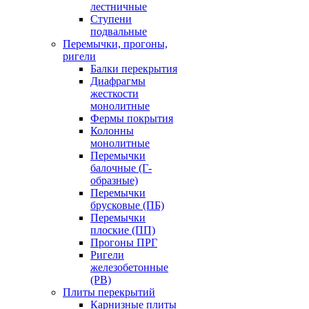
лестничные
Ступени
подвальные
Перемычки, прогоны,
ригели
Балки перекрытия
Диафрагмы
жесткости
монолитные
Фермы покрытия
Колонны
монолитные
Перемычки
балочные (Г-
образные)
Перемычки
брусковые (ПБ)
Перемычки
плоские (ПП)
Прогоны ПРГ
Ригели
железобетонные
(РВ)
Плиты перекрытий
Карнизные плиты