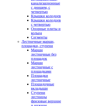
канализационные
с днищем, с
четвертью
Крышки колодцев
Крышки колодцев
с четвертью
Опорные плиты и
кольца
Сегменты
Лестничные марши,
площадки, ступени
Марши
лестничные без
площадок
Марши
лестничные с
площадками
Площадки
лестничные
Площадочные
вкладыши
Ступени
лестницы
фризовые верхние
и нижние