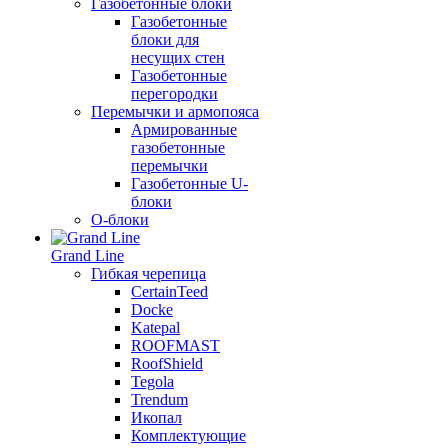
Газобетонные блоки
Газобетонные
блоки для
несущих стен
Газобетонные
перегородки
Перемычки и армопояса
Армированные
газобетонные
перемычки
Газобетонные U-
блоки
О-блоки
Grand Line
Гибкая черепица
CertainTeed
Docke
Katepal
ROOFMAST
RoofShield
Tegola
Trendum
Икопал
Комплектующие