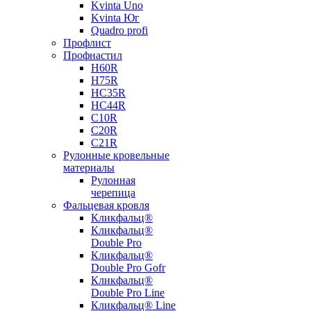
Kvinta Uno
Kvinta Юг
Quadro profi
Профлист
Профнастил
Н60R
Н75R
НС35R
НС44R
С10R
С20R
С21R
Рулонные кровельные
материалы
Рулонная
черепица
Фальцевая кровля
Кликфальц®
Кликфальц®
Double Pro
Кликфальц®
Double Pro Gofr
Кликфальц®
Double Pro Line
Кликфальц® Line