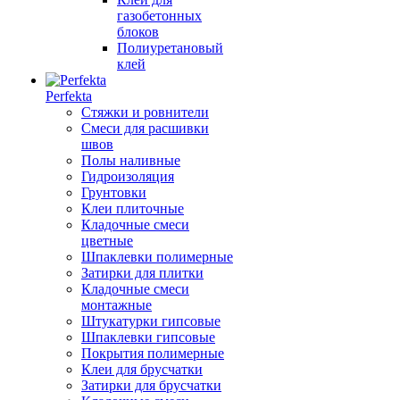
газобетонных
блоков
Полиуретановый
клей
Perfekta
Стяжки и ровнители
Смеси для расшивки
швов
Полы наливные
Гидроизоляция
Грунтовки
Клеи плиточные
Кладочные смеси
цветные
Шпаклевки полимерные
Затирки для плитки
Кладочные смеси
монтажные
Штукатурки гипсовые
Шпаклевки гипсовые
Покрытия полимерные
Клеи для брусчатки
Затирки для брусчатки