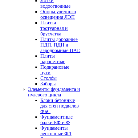
Лотки
водоотводные
Опоры уличного
освещения ЛЭП
Плитка
тротуарная и
брусчатка
Плиты дорожные
ПДП, ПДН и
аэродромные ПАГ.
Плиты
парапетные
Подкрановые
пути
Столбы
Заборы
Элементы фундамента и
нулевого цикла
Блоки бетонные
для стен подвалов
ФБС
Фундаментные
балки БФ и Ф
Фундаменты
ленточные ФЛ