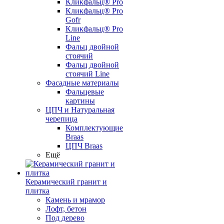
Кликфальц® Pro
Кликфальц® Pro
Gofr
Кликфальц® Pro
Line
Фальц двойной
стоячий
Фальц двойной
стоячий Line
Фасадные материалы
Фальцевые
картины
ЦПЧ и Натуральная
черепица
Комплектующие
Braas
ЦПЧ Braas
Ещё
Керамический гранит и
плитка
Камень и мрамор
Лофт, бетон
Под дерево