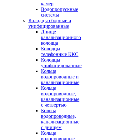
камер
Водопропускные
системы
Колодцы сборные и
унифицированные
Днище
канализационного
колодца
Колодцы
телефонные ККС
Колодцы
унифицированные
Кольца
водопроводные и
канализационные
Кольца
водопроводные,
канализационные
с четвертью
Кольца
водопроводные,
канализационные
с днищем
Кольца
водопроводные,