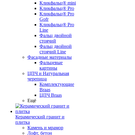
Кликфальц® mini
Кликфальц® Pro
Кликфальц® Pro
Gofr
Кликфальц® Pro
Line
Фальц двойной
стоячий
Фальц двойной
стоячий Line
Фасадные материалы
Фальцевые
картины
ЦПЧ и Натуральная
черепица
Комплектующие
Braas
ЦПЧ Braas
Ещё
Керамический гранит и
плитка
Камень и мрамор
Лофт, бетон