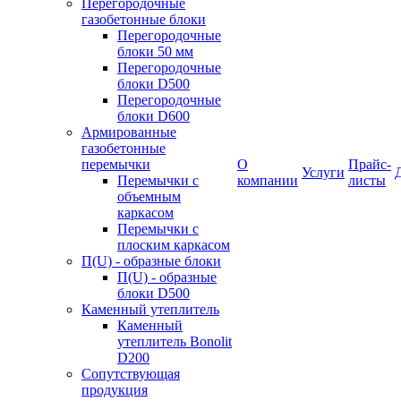
Перегородочные
газобетонные блоки
Перегородочные
блоки 50 мм
Перегородочные
блоки D500
Перегородочные
блоки D600
Армированные
газобетонные
перемычки
О
Прайс-
Услуги
Перемычки с
компании
листы
объемным
каркасом
Перемычки с
плоским каркасом
П(U) - образные блоки
П(U) - образные
блоки D500
Каменный утеплитель
Каменный
утеплитель Bonolit
D200
Сопутствующая
продукция