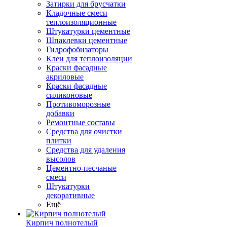
Затирки для брусчатки
Кладочные смеси
теплоизоляционные
Штукатурки цементные
Шпаклевки цементные
Гидрофобизаторы
Клеи для теплоизоляции
Краски фасадные
акриловые
Краски фасадные
силиконовые
Противоморозные
добавки
Ремонтные составы
Средства для очистки
плитки
Средства для удаления
высолов
Цементно-песчаные
смеси
Штукатурки
декоративные
Ещё
Кирпич полнотелый