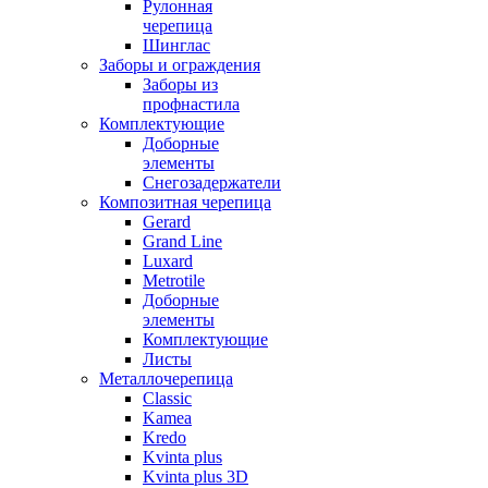
Рулонная
черепица
Шинглас
Заборы и ограждения
Заборы из
профнастила
Комплектующие
Доборные
элементы
Снегозадержатели
Композитная черепица
Gerard
Grand Line
Luxard
Metrotile
Доборные
элементы
Комплектующие
Листы
Металлочерепица
Classic
Kamea
Kredo
Kvinta plus
Kvinta plus 3D