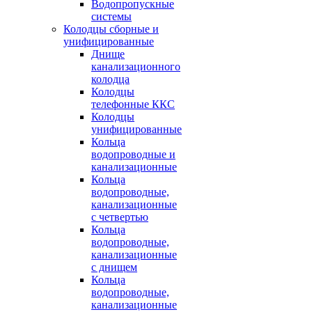
Водопропускные
системы
Колодцы сборные и
унифицированные
Днище
канализационного
колодца
Колодцы
телефонные ККС
Колодцы
унифицированные
Кольца
водопроводные и
канализационные
Кольца
водопроводные,
канализационные
с четвертью
Кольца
водопроводные,
канализационные
с днищем
Кольца
водопроводные,
канализационные