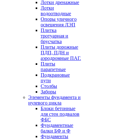
Лотки дренажные
Лотки
водоотводные
Опоры уличного
освещения ЛЭП
Плитка
тротуарная и
брусчатка
Плиты дорожные
ПДП, ПДН и
аэродромные ПАГ.
Плиты
парапетные
Подкрановые
пути
Столбы
Заборы
Элементы фундамента и
нулевого цикла
Блоки бетонные
для стен подвалов
ФБС
Фундаментные
балки БФ и Ф
Фундаменты