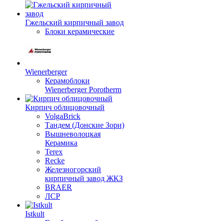
Гжельский кирпичный завод
Блоки керамические
Wienerberger
Керамоблоки
Wienerberger Porotherm
Кирпич облицовочный
VolgaBrick
Тандем (Донские Зори)
Вышневолоцкая
Керамика
Terex
Recke
Железногорский
кирпичный завод ЖКЗ
BRAER
ЛСР
Istkult