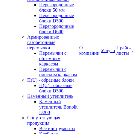
Перегородочные
блоки 50 мм
Перегородочные
блоки D500
Перегородочные
блоки D600
Армированные
газобетонные
перемычки
О
Прайс-
Услуги
Перемычки с
компании
листы
объемным
каркасом
Перемычки с
плоским каркасом
П(U) - образные блоки
П(U) - образные
блоки D500
Каменный утеплитель
Каменный
утеплитель Bonolit
D200
Сопутствующая
продукция
Все инструменты
Клей для