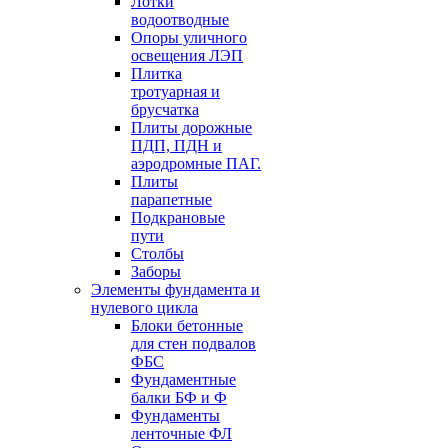
Лотки
водоотводные
Опоры уличного
освещения ЛЭП
Плитка
тротуарная и
брусчатка
Плиты дорожные
ПДП, ПДН и
аэродромные ПАГ.
Плиты
парапетные
Подкрановые
пути
Столбы
Заборы
Элементы фундамента и
нулевого цикла
Блоки бетонные
для стен подвалов
ФБС
Фундаментные
балки БФ и Ф
Фундаменты
ленточные ФЛ