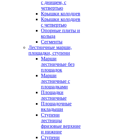
с днищем, с
четвертью
Крышки колодцев
Крышки колодцев
с четвертью
Опорные плиты и
кольца
Сегменты
Лестничные марши,
площадки, ступени
Марши
лестничные без
площадок
Марши
лестничные с
площадками
Площадки
лестничные
Площадочные
вкладыши
Ступени
лестницы
фризовые верхние
и нижние
Ступени