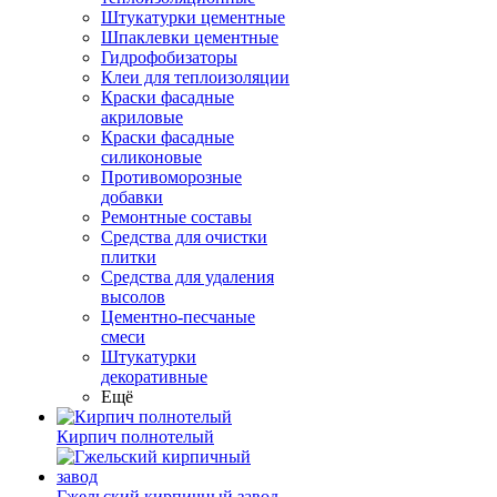
Штукатурки цементные
Шпаклевки цементные
Гидрофобизаторы
Клеи для теплоизоляции
Краски фасадные
акриловые
Краски фасадные
силиконовые
Противоморозные
добавки
Ремонтные составы
Средства для очистки
плитки
Средства для удаления
высолов
Цементно-песчаные
смеси
Штукатурки
декоративные
Ещё
Кирпич полнотелый
Гжельский кирпичный завод