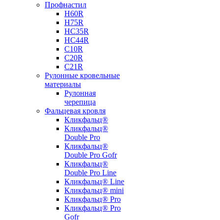
Профнастил
Н60R
Н75R
НС35R
НС44R
С10R
С20R
С21R
Рулонные кровельные
материалы
Рулонная
черепица
Фальцевая кровля
Кликфальц®
Кликфальц®
Double Pro
Кликфальц®
Double Pro Gofr
Кликфальц®
Double Pro Line
Кликфальц® Line
Кликфальц® mini
Кликфальц® Pro
Кликфальц® Pro
Gofr