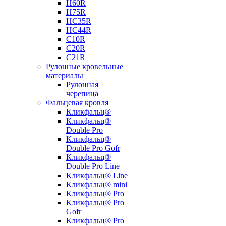
Н60R
Н75R
НС35R
НС44R
С10R
С20R
С21R
Рулонные кровельные
материалы
Рулонная
черепица
Фальцевая кровля
Кликфальц®
Кликфальц®
Double Pro
Кликфальц®
Double Pro Gofr
Кликфальц®
Double Pro Line
Кликфальц® Line
Кликфальц® mini
Кликфальц® Pro
Кликфальц® Pro
Gofr
Кликфальц® Pro