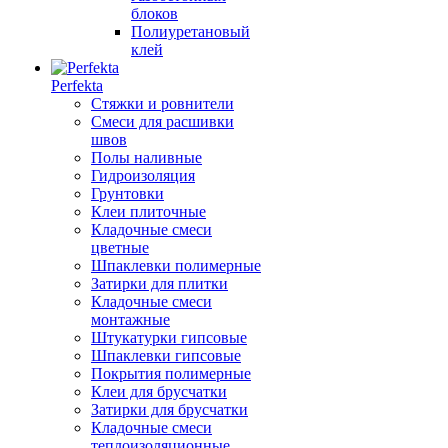
блоков
Полиуретановый
клей
Perfekta
Стяжки и ровнители
Смеси для расшивки
швов
Полы наливные
Гидроизоляция
Грунтовки
Клеи плиточные
Кладочные смеси
цветные
Шпаклевки полимерные
Затирки для плитки
Кладочные смеси
монтажные
Штукатурки гипсовые
Шпаклевки гипсовые
Покрытия полимерные
Клеи для брусчатки
Затирки для брусчатки
Кладочные смеси
теплоизоляционные