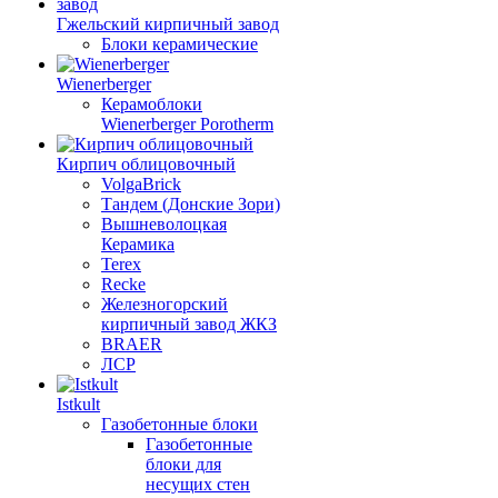
Гжельский кирпичный завод
Блоки керамические
Wienerberger
Керамоблоки
Wienerberger Porotherm
Кирпич облицовочный
VolgaBrick
Тандем (Донские Зори)
Вышневолоцкая
Керамика
Terex
Recke
Железногорский
кирпичный завод ЖКЗ
BRAER
ЛСР
Istkult
Газобетонные блоки
Газобетонные
блоки для
несущих стен