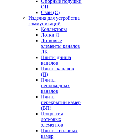
Опорные подушки
ОП
Сваи (С)
Изделия для устройства
коммуникаций
Коллекторы
Лотки Л
Лотковые
элементы каналов
ЛК
Плиты днища
каналов
Плиты каналов
(П)
Плиты
непроходных
каналов
Плиты
перекрытий камер
(ВП)
Покрытия
лотковых
элементов
Плиты тепловых
камер