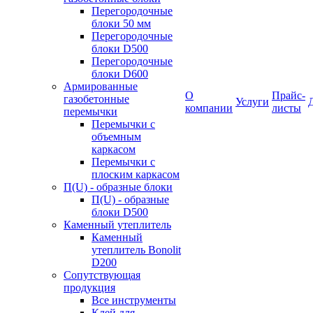
Перегородочные
блоки 50 мм
Перегородочные
блоки D500
Перегородочные
блоки D600
Армированные
О
Прайс-
газобетонные
Услуги
компании
листы
перемычки
Перемычки с
объемным
каркасом
Перемычки с
плоским каркасом
П(U) - образные блоки
П(U) - образные
блоки D500
Каменный утеплитель
Каменный
утеплитель Bonolit
D200
Сопутствующая
продукция
Все инструменты
Клей для