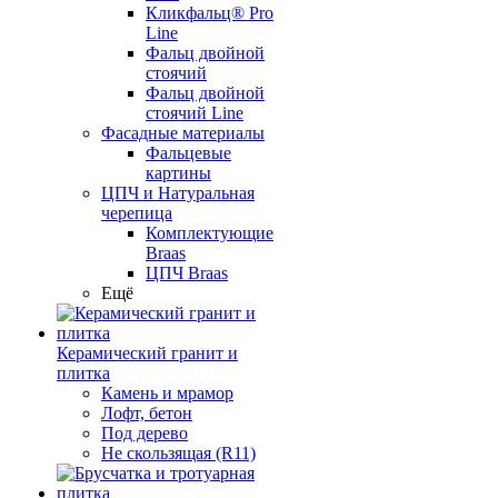
Кликфальц® Pro
Line
Фальц двойной
стоячий
Фальц двойной
стоячий Line
Фасадные материалы
Фальцевые
картины
ЦПЧ и Натуральная
черепица
Комплектующие
Braas
ЦПЧ Braas
Ещё
Керамический гранит и
плитка
Камень и мрамор
Лофт, бетон
Под дерево
Не скользящая (R11)