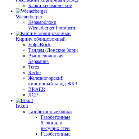
Блоки керамические
Wienerberger
Керамоблоки
Wienerberger Porotherm
Кирпич облицовочный
VolgaBrick
Тандем (Донские Зори)
Вышневолоцкая
Керамика
Terex
Recke
Железногорский
кирпичный завод ЖКЗ
BRAER
ЛСР
Istkult
Газобетонные блоки
Газобетонные
блоки для
несущих стен
Газобетонные