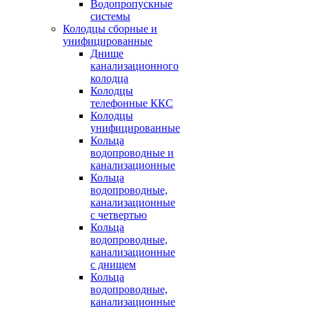
Водопропускные
системы
Колодцы сборные и
унифицированные
Днище
канализационного
колодца
Колодцы
телефонные ККС
Колодцы
унифицированные
Кольца
водопроводные и
канализационные
Кольца
водопроводные,
канализационные
с четвертью
Кольца
водопроводные,
канализационные
с днищем
Кольца
водопроводные,
канализационные