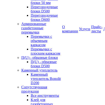
блоки 50 мм
Перегородочные
блоки D500
Перегородочные
блоки D600
Армированные
О
Прайс-
газобетонные
Услуги
компании
листы
перемычки
Перемычки с
объемным
каркасом
Перемычки с
плоским каркасом
П(U) - образные блоки
П(U) - образные
блоки D500
Каменный утеплитель
Каменный
утеплитель Bonolit
D200
Сопутствующая
продукция
Все инструменты
Клей для
газобетонных