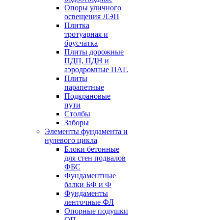
Опоры уличного
освещения ЛЭП
Плитка
тротуарная и
брусчатка
Плиты дорожные
ПДП, ПДН и
аэродромные ПАГ.
Плиты
парапетные
Подкрановые
пути
Столбы
Заборы
Элементы фундамента и
нулевого цикла
Блоки бетонные
для стен подвалов
ФБС
Фундаментные
балки БФ и Ф
Фундаменты
ленточные ФЛ
Опорные подушки
ОП