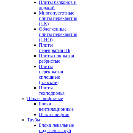
Плиты балконов и
лоджий
Многопустотные
плиты перекрытия
(ПК)
Облегченные
плиты перекрытия
(ПНО)
Плиты
перекрытия ПБ
Плиты покрытия
ребристые
Плиты
перекрытия
сплошные
(плоские)
Плиты
техподполья
Шахты лифтовые
Блоки
вентиляционные
Шахты лифтов
Трубы
Блоки лекальные
под звенья труб