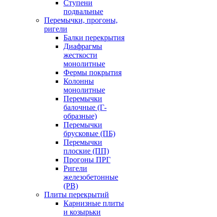
Ступени
подвальные
Перемычки, прогоны,
ригели
Балки перекрытия
Диафрагмы
жесткости
монолитные
Фермы покрытия
Колонны
монолитные
Перемычки
балочные (Г-
образные)
Перемычки
брусковые (ПБ)
Перемычки
плоские (ПП)
Прогоны ПРГ
Ригели
железобетонные
(РВ)
Плиты перекрытий
Карнизные плиты
и козырьки