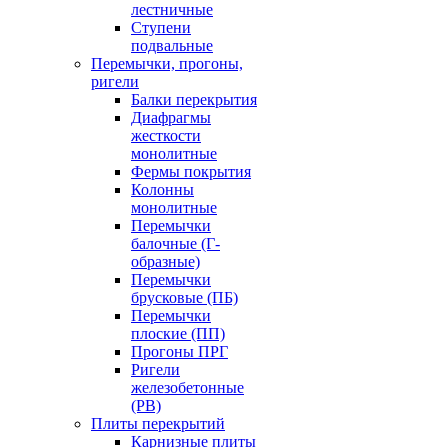
лестничные
Ступени
подвальные
Перемычки, прогоны,
ригели
Балки перекрытия
Диафрагмы
жесткости
монолитные
Фермы покрытия
Колонны
монолитные
Перемычки
балочные (Г-
образные)
Перемычки
брусковые (ПБ)
Перемычки
плоские (ПП)
Прогоны ПРГ
Ригели
железобетонные
(РВ)
Плиты перекрытий
Карнизные плиты