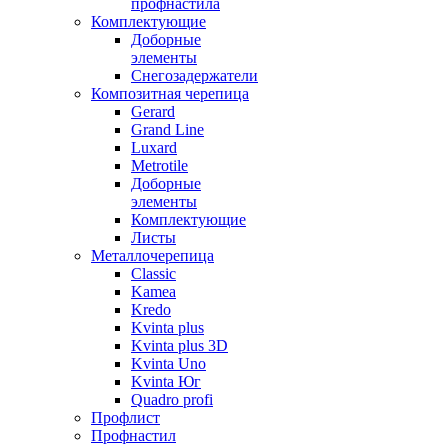
профнастила
Комплектующие
Доборные
элементы
Снегозадержатели
Композитная черепица
Gerard
Grand Line
Luxard
Metrotile
Доборные
элементы
Комплектующие
Листы
Металлочерепица
Classic
Kamea
Kredo
Kvinta plus
Kvinta plus 3D
Kvinta Uno
Kvinta Юг
Quadro profi
Профлист
Профнастил