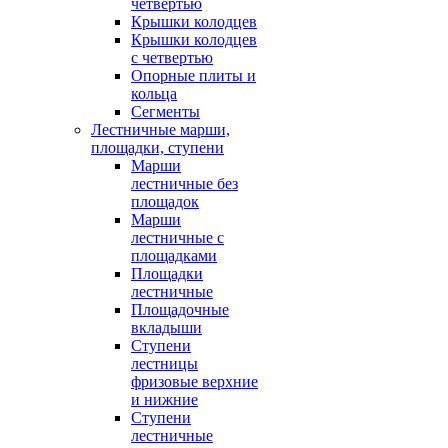
четвертью
Крышки колодцев
Крышки колодцев
с четвертью
Опорные плиты и
кольца
Сегменты
Лестничные марши,
площадки, ступени
Марши
лестничные без
площадок
Марши
лестничные с
площадками
Площадки
лестничные
Площадочные
вкладыши
Ступени
лестницы
фризовые верхние
и нижние
Ступени
лестничные