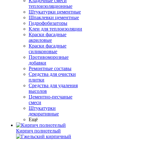
Кладочные смеси
теплоизоляционные
Штукатурки цементные
Шпаклевки цементные
Гидрофобизаторы
Клеи для теплоизоляции
Краски фасадные
акриловые
Краски фасадные
силиконовые
Противоморозные
добавки
Ремонтные составы
Средства для очистки
плитки
Средства для удаления
высолов
Цементно-песчаные
смеси
Штукатурки
декоративные
Ещё
Кирпич полнотелый