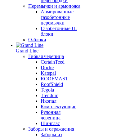
перегородки
Перемычки и армопояса
Армированные
газобетонные
перемычки
Газобетонные U-
блоки
О-блоки
Grand Line
Гибкая черепица
CertainTeed
Docke
Katepal
ROOFMAST
RoofShield
Tegola
Trendum
Икопал
Комплектующие
Рулонная
черепица
Шинглас
Заборы и ограждения
Заборы из