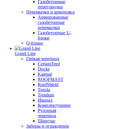
Газобетонные
перегородки
Перемычки и армопояса
Армированные
газобетонные
перемычки
Газобетонные U-
блоки
О-блоки
Grand Line
Гибкая черепица
CertainTeed
Docke
Katepal
ROOFMAST
RoofShield
Tegola
Trendum
Икопал
Комплектующие
Рулонная
черепица
Шинглас
Заборы и ограждения