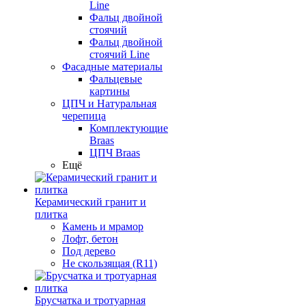
Line
Фальц двойной
стоячий
Фальц двойной
стоячий Line
Фасадные материалы
Фальцевые
картины
ЦПЧ и Натуральная
черепица
Комплектующие
Braas
ЦПЧ Braas
Ещё
Керамический гранит и
плитка
Камень и мрамор
Лофт, бетон
Под дерево
Не скользящая (R11)
Брусчатка и тротуарная