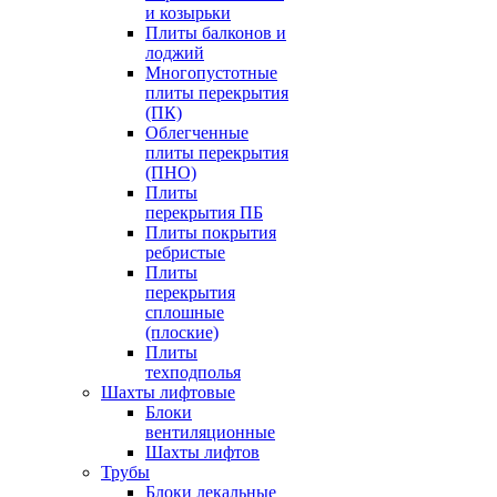
и козырьки
Плиты балконов и
лоджий
Многопустотные
плиты перекрытия
(ПК)
Облегченные
плиты перекрытия
(ПНО)
Плиты
перекрытия ПБ
Плиты покрытия
ребристые
Плиты
перекрытия
сплошные
(плоские)
Плиты
техподполья
Шахты лифтовые
Блоки
вентиляционные
Шахты лифтов
Трубы
Блоки лекальные