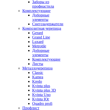
Заборы из
профнастила
Комплектующие
Доборные
элементы
Снегозадержатели
Композитная черепица
Gerard
Grand Line
Luxard
Metrotile
Доборные
элементы
Комплектующие
Листы
Металлочерепица
Classic
Kamea
Kredo
Kvinta plus
Kvinta plus 3D
Kvinta Uno
Kvinta Юг
Quadro profi
Профлист