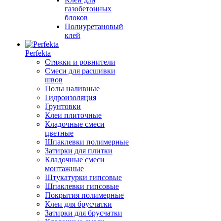
газобетонных
блоков
Полиуретановый
клей
Perfekta
Стяжки и ровнители
Смеси для расшивки
швов
Полы наливные
Гидроизоляция
Грунтовки
Клеи плиточные
Кладочные смеси
цветные
Шпаклевки полимерные
Затирки для плитки
Кладочные смеси
монтажные
Штукатурки гипсовые
Шпаклевки гипсовые
Покрытия полимерные
Клеи для брусчатки
Затирки для брусчатки