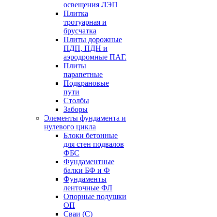
освещения ЛЭП
Плитка
тротуарная и
брусчатка
Плиты дорожные
ПДП, ПДН и
аэродромные ПАГ.
Плиты
парапетные
Подкрановые
пути
Столбы
Заборы
Элементы фундамента и
нулевого цикла
Блоки бетонные
для стен подвалов
ФБС
Фундаментные
балки БФ и Ф
Фундаменты
ленточные ФЛ
Опорные подушки
ОП
Сваи (С)