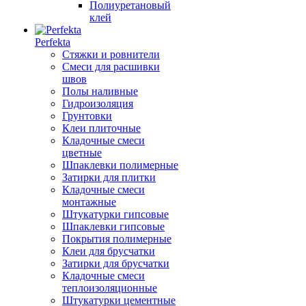
Полиуретановый
клей
Perfekta
Стяжки и ровнители
Смеси для расшивки
швов
Полы наливные
Гидроизоляция
Грунтовки
Клеи плиточные
Кладочные смеси
цветные
Шпаклевки полимерные
Затирки для плитки
Кладочные смеси
монтажные
Штукатурки гипсовые
Шпаклевки гипсовые
Покрытия полимерные
Клеи для брусчатки
Затирки для брусчатки
Кладочные смеси
теплоизоляционные
Штукатурки цементные