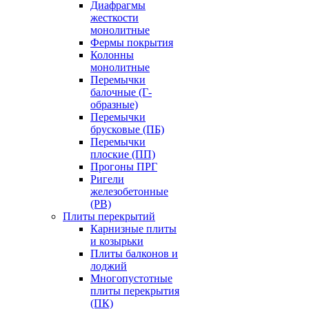
Диафрагмы
жесткости
монолитные
Фермы покрытия
Колонны
монолитные
Перемычки
балочные (Г-
образные)
Перемычки
брусковые (ПБ)
Перемычки
плоские (ПП)
Прогоны ПРГ
Ригели
железобетонные
(РВ)
Плиты перекрытий
Карнизные плиты
и козырьки
Плиты балконов и
лоджий
Многопустотные
плиты перекрытия
(ПК)