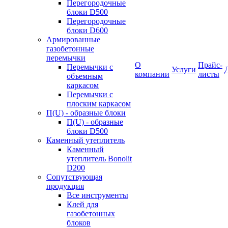
Перегородочные
блоки D500
Перегородочные
блоки D600
Армированные
газобетонные
перемычки
О
Прайс-
Перемычки с
Услуги
компании
листы
объемным
каркасом
Перемычки с
плоским каркасом
П(U) - образные блоки
П(U) - образные
блоки D500
Каменный утеплитель
Каменный
утеплитель Bonolit
D200
Сопутствующая
продукция
Все инструменты
Клей для
газобетонных
блоков