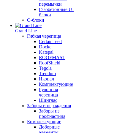
перемычки
Газобетонные U-
блоки
О-блоки
Grand Line
Гибкая черепица
CertainTeed
Docke
Katepal
ROOFMAST
RoofShield
Tegola
Trendum
Икопал
Комплектующие
Рулонная
черепица
Шинглас
Заборы и ограждения
Заборы из
профнастила
Комплектующие
Доборные
элементы