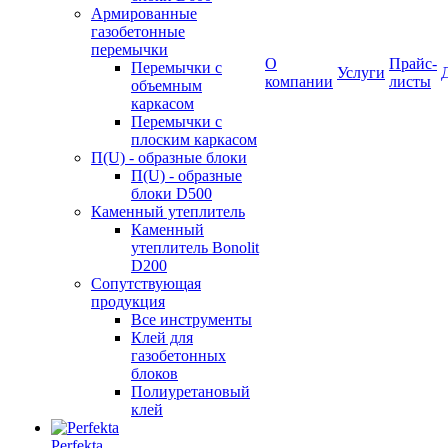
Армированные
газобетонные
перемычки
О
Прайс-
Перемычки с
Услуги
компании
листы
объемным
каркасом
Перемычки с
плоским каркасом
П(U) - образные блоки
П(U) - образные
блоки D500
Каменный утеплитель
Каменный
утеплитель Bonolit
D200
Сопутствующая
продукция
Все инструменты
Клей для
газобетонных
блоков
Полиуретановый
клей
Perfekta