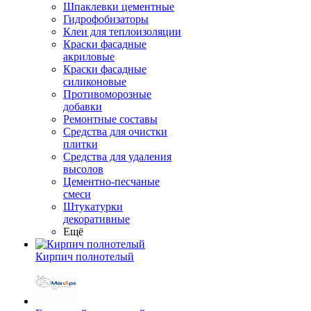
Шпаклевки цементные
Гидрофобизаторы
Клеи для теплоизоляции
Краски фасадные
акриловые
Краски фасадные
силиконовые
Противоморозные
добавки
Ремонтные составы
Средства для очистки
плитки
Средства для удаления
высолов
Цементно-песчаные
смеси
Штукатурки
декоративные
Ещё
Кирпич полнотелый