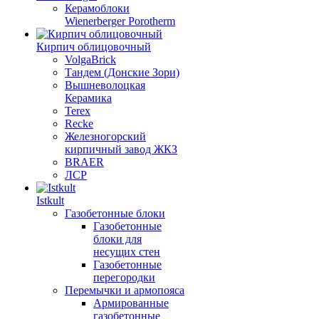
Керамоблоки
Wienerberger Porotherm
Кирпич облицовочный
VolgaBrick
Тандем (Донские Зори)
Вышневолоцкая
Керамика
Terex
Recke
Железногорский
кирпичный завод ЖКЗ
BRAER
ЛСР
Istkult
Газобетонные блоки
Газобетонные
блоки для
несущих стен
Газобетонные
перегородки
Перемычки и армопояса
Армированные
газобетонные