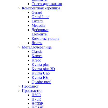
Снегозадержатели
Композитная черепица
Gerard
Grand Line
Luxard
Metrotile
Доборные
элементы
Комплектующие
Листы
Металлочерепица
Classic
Kamea
Kredo
Kvinta plus
Kvinta plus 3D
Kvinta Uno
Kvinta Юг
Quadro profi
Профлист
Профнастил
Н60R
Н75R
НС35R
НС44R