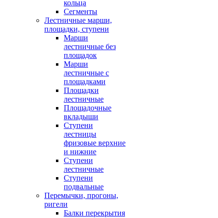
кольца
Сегменты
Лестничные марши,
площадки, ступени
Марши
лестничные без
площадок
Марши
лестничные с
площадками
Площадки
лестничные
Площадочные
вкладыши
Ступени
лестницы
фризовые верхние
и нижние
Ступени
лестничные
Ступени
подвальные
Перемычки, прогоны,
ригели
Балки перекрытия