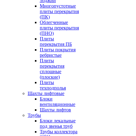
лоджий
Многопустотные
плиты перекрытия
(ПК)
Облегченные
плиты перекрытия
(ПНО)
Плиты
перекрытия ПБ
Плиты покрытия
ребристые
Плиты
перекрытия
сплошные
(плоские)
Плиты
техподполья
Шахты лифтовые
Блоки
вентиляционные
Шахты лифтов
Трубы
Блоки лекальные
под звенья труб
Трубы коллектора