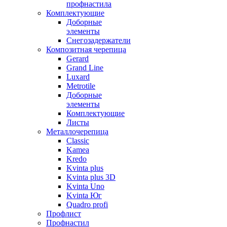
профнастила
Комплектующие
Доборные
элементы
Снегозадержатели
Композитная черепица
Gerard
Grand Line
Luxard
Metrotile
Доборные
элементы
Комплектующие
Листы
Металлочерепица
Classic
Kamea
Kredo
Kvinta plus
Kvinta plus 3D
Kvinta Uno
Kvinta Юг
Quadro profi
Профлист
Профнастил