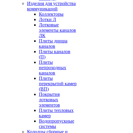
Изделия для устройства
коммуникаций
Коллекторы
Лотки Л
Лотковые
элементы каналов
ЛК
Плиты днища
каналов
Плиты каналов
(П)
Плиты
непроходных
каналов
Плиты
перекрытий камер
(ВП)
Покрытия
лотковых
элементов
Плиты тепловых
камер
Водопропускные
системы
Колодцы сборные и