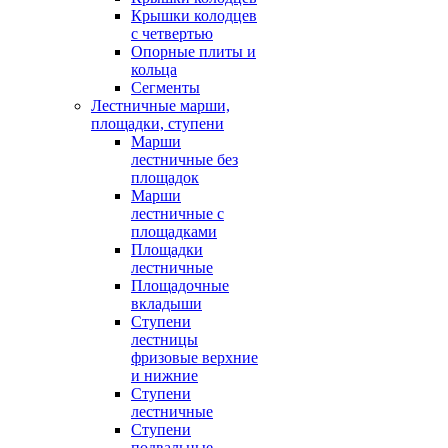
Крышки колодцев
с четвертью
Опорные плиты и
кольца
Сегменты
Лестничные марши,
площадки, ступени
Марши
лестничные без
площадок
Марши
лестничные с
площадками
Площадки
лестничные
Площадочные
вкладыши
Ступени
лестницы
фризовые верхние
и нижние
Ступени
лестничные
Ступени
подвальные