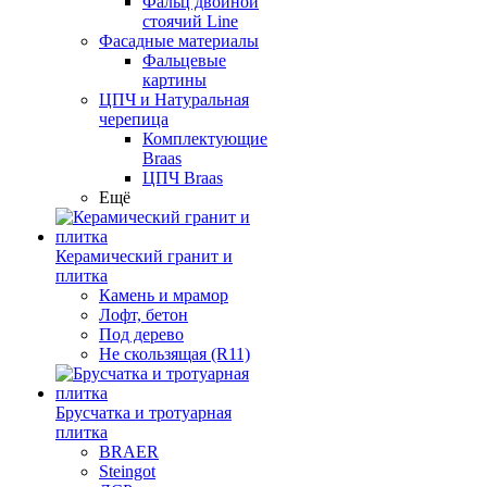
Фальц двойной
стоячий Line
Фасадные материалы
Фальцевые
картины
ЦПЧ и Натуральная
черепица
Комплектующие
Braas
ЦПЧ Braas
Ещё
Керамический гранит и
плитка
Камень и мрамор
Лофт, бетон
Под дерево
Не скользящая (R11)
Брусчатка и тротуарная
плитка
BRAER
Steingot