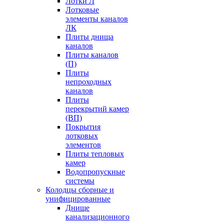
Лотки Л
Лотковые
элементы каналов
ЛК
Плиты днища
каналов
Плиты каналов
(П)
Плиты
непроходных
каналов
Плиты
перекрытий камер
(ВП)
Покрытия
лотковых
элементов
Плиты тепловых
камер
Водопропускные
системы
Колодцы сборные и
унифицированные
Днище
канализационного