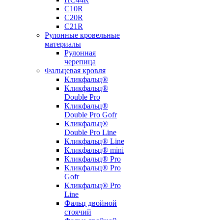
С10R
С20R
С21R
Рулонные кровельные
материалы
Рулонная
черепица
Фальцевая кровля
Кликфальц®
Кликфальц®
Double Pro
Кликфальц®
Double Pro Gofr
Кликфальц®
Double Pro Line
Кликфальц® Line
Кликфальц® mini
Кликфальц® Pro
Кликфальц® Pro
Gofr
Кликфальц® Pro
Line
Фальц двойной
стоячий