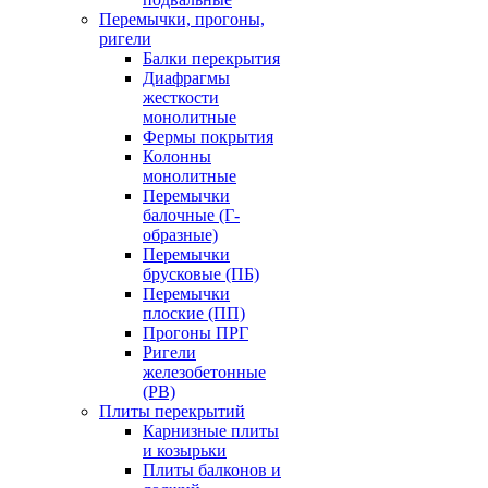
Перемычки, прогоны,
ригели
Балки перекрытия
Диафрагмы
жесткости
монолитные
Фермы покрытия
Колонны
монолитные
Перемычки
балочные (Г-
образные)
Перемычки
брусковые (ПБ)
Перемычки
плоские (ПП)
Прогоны ПРГ
Ригели
железобетонные
(РВ)
Плиты перекрытий
Карнизные плиты
и козырьки
Плиты балконов и