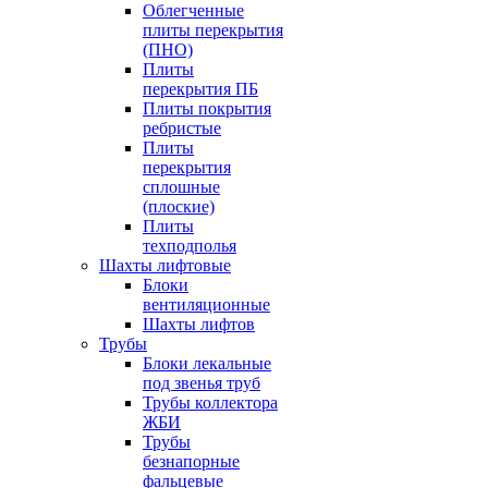
Облегченные
плиты перекрытия
(ПНО)
Плиты
перекрытия ПБ
Плиты покрытия
ребристые
Плиты
перекрытия
сплошные
(плоские)
Плиты
техподполья
Шахты лифтовые
Блоки
вентиляционные
Шахты лифтов
Трубы
Блоки лекальные
под звенья труб
Трубы коллектора
ЖБИ
Трубы
безнапорные
фальцевые