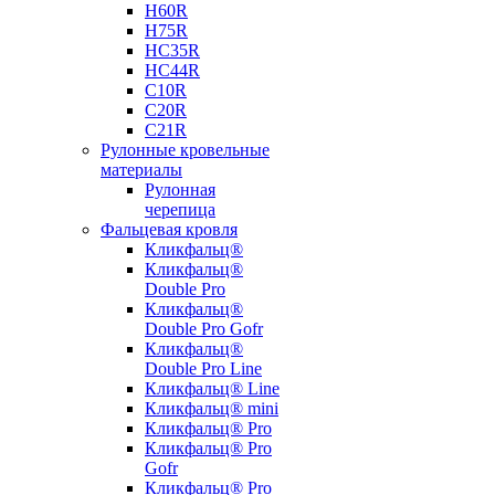
Н60R
Н75R
НС35R
НС44R
С10R
С20R
С21R
Рулонные кровельные
материалы
Рулонная
черепица
Фальцевая кровля
Кликфальц®
Кликфальц®
Double Pro
Кликфальц®
Double Pro Gofr
Кликфальц®
Double Pro Line
Кликфальц® Line
Кликфальц® mini
Кликфальц® Pro
Кликфальц® Pro
Gofr
Кликфальц® Pro