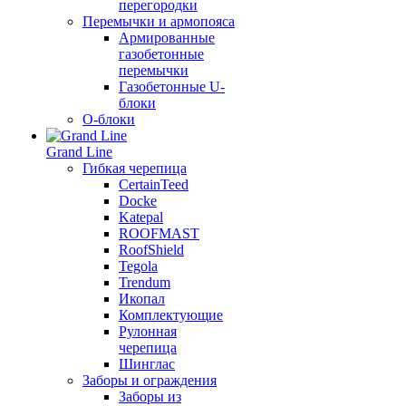
перегородки
Перемычки и армопояса
Армированные
газобетонные
перемычки
Газобетонные U-
блоки
О-блоки
Grand Line
Гибкая черепица
CertainTeed
Docke
Katepal
ROOFMAST
RoofShield
Tegola
Trendum
Икопал
Комплектующие
Рулонная
черепица
Шинглас
Заборы и ограждения
Заборы из