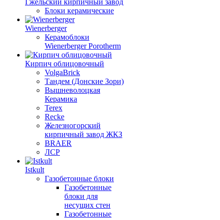
Гжельский кирпичный завод
Блоки керамические
Wienerberger
Керамоблоки
Wienerberger Porotherm
Кирпич облицовочный
VolgaBrick
Тандем (Донские Зори)
Вышневолоцкая
Керамика
Terex
Recke
Железногорский
кирпичный завод ЖКЗ
BRAER
ЛСР
Istkult
Газобетонные блоки
Газобетонные
блоки для
несущих стен
Газобетонные