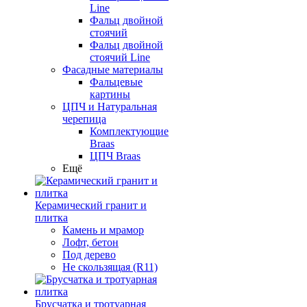
Line
Фальц двойной
стоячий
Фальц двойной
стоячий Line
Фасадные материалы
Фальцевые
картины
ЦПЧ и Натуральная
черепица
Комплектующие
Braas
ЦПЧ Braas
Ещё
Керамический гранит и
плитка
Камень и мрамор
Лофт, бетон
Под дерево
Не скользящая (R11)
Брусчатка и тротуарная