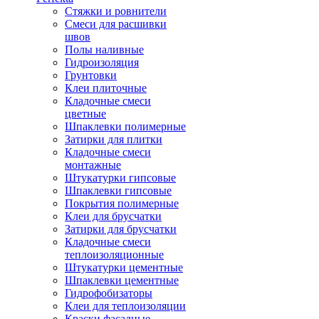
Стяжки и ровнители
Смеси для расшивки
швов
Полы наливные
Гидроизоляция
Грунтовки
Клеи плиточные
Кладочные смеси
цветные
Шпаклевки полимерные
Затирки для плитки
Кладочные смеси
монтажные
Штукатурки гипсовые
Шпаклевки гипсовые
Покрытия полимерные
Клеи для брусчатки
Затирки для брусчатки
Кладочные смеси
теплоизоляционные
Штукатурки цементные
Шпаклевки цементные
Гидрофобизаторы
Клеи для теплоизоляции
Краски фасадные