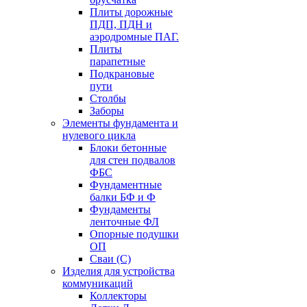
Плиты дорожные
ПДП, ПДН и
аэродромные ПАГ.
Плиты
парапетные
Подкрановые
пути
Столбы
Заборы
Элементы фундамента и
нулевого цикла
Блоки бетонные
для стен подвалов
ФБС
Фундаментные
балки БФ и Ф
Фундаменты
ленточные ФЛ
Опорные подушки
ОП
Сваи (С)
Изделия для устройства
коммуникаций
Коллекторы