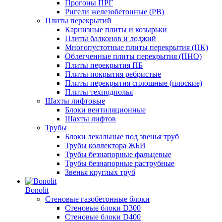
Прогоны ПРГ
Ригели железобетонные (РВ)
Плиты перекрытий
Карнизные плиты и козырьки
Плиты балконов и лоджий
Многопустотные плиты перекрытия (ПК)
Облегченные плиты перекрытия (ПНО)
Плиты перекрытия ПБ
Плиты покрытия ребристые
Плиты перекрытия сплошные (плоские)
Плиты техподполья
Шахты лифтовые
Блоки вентиляционные
Шахты лифтов
Трубы
Блоки лекальные под звенья труб
Трубы коллектора ЖБИ
Трубы безнапорные фальцевые
Трубы безнапорные раструбные
Звенья круглых труб
Bonolit
Стеновые газобетонные блоки
Стеновые блоки D300
Стеновые блоки D400