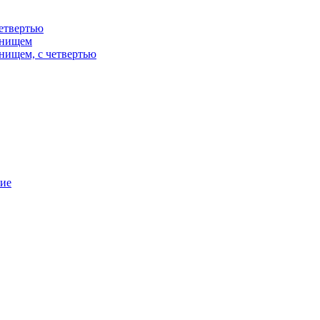
етвертью
днищем
нищем, с четвертью
ние