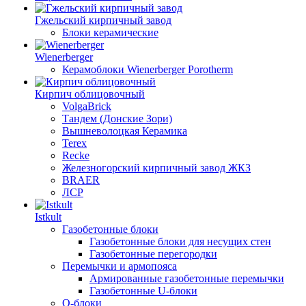
Гжельский кирпичный завод
Блоки керамические
Wienerberger
Керамоблоки Wienerberger Porotherm
Кирпич облицовочный
VolgaBrick
Тандем (Донские Зори)
Вышневолоцкая Керамика
Terex
Recke
Железногорский кирпичный завод ЖКЗ
BRAER
ЛСР
Istkult
Газобетонные блоки
Газобетонные блоки для несущих стен
Газобетонные перегородки
Перемычки и армопояса
Армированные газобетонные перемычки
Газобетонные U-блоки
О-блоки