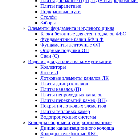
Плиты дорожные ПДП, ПДН и аэродромные 
Плиты парапетные
Подкрановые пути
Столбы
Заборы
Элементы фундамента и нулевого цикла
Блоки бетонные для стен подвалов ФБС
Фундаментные балки БФ и Ф
Фундаменты ленточные ФЛ
Опорные подушки ОП
Сваи (С)
Изделия для устройства коммуникаций
Коллекторы
Лотки Л
Лотковые элементы каналов ЛК
Плиты днища каналов
Плиты каналов (П)
Плиты непроходных каналов
Плиты перекрытий камер (ВП)
Покрытия лотковых элементов
Плиты тепловых камер
Водопропускные системы
Колодцы сборные и унифицированные
Днище канализационного колодца
Колодцы телефонные ККС