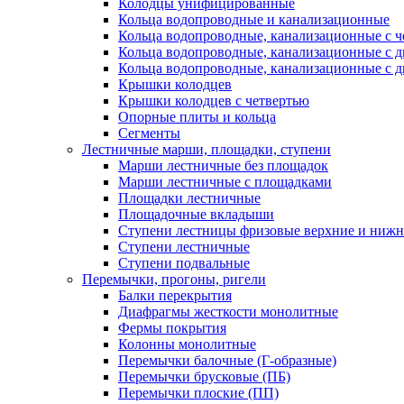
Колодцы унифицированные
Кольца водопроводные и канализационные
Кольца водопроводные, канализационные с ч
Кольца водопроводные, канализационные с 
Кольца водопроводные, канализационные с д
Крышки колодцев
Крышки колодцев с четвертью
Опорные плиты и кольца
Сегменты
Лестничные марши, площадки, ступени
Марши лестничные без площадок
Марши лестничные с площадками
Площадки лестничные
Площадочные вкладыши
Ступени лестницы фризовые верхние и ниж
Ступени лестничные
Ступени подвальные
Перемычки, прогоны, ригели
Балки перекрытия
Диафрагмы жесткости монолитные
Фермы покрытия
Колонны монолитные
Перемычки балочные (Г-образные)
Перемычки брусковые (ПБ)
Перемычки плоские (ПП)