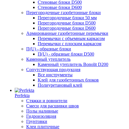
Стеновые блоки D500
Стеновые блоки D600
Перегородочные газобетонные блоки
Перегородочные блоки 50 мм
Перегородочные блоки D500
Перегородочные блоки D600
Армированные газобетонные перемычки
Перемычки с объемным каркасом
Перемычки с плоским каркасом
П(U) - образные блоки
П(U) - образные блоки D500
Каменный утеплитель
Каменный утеплитель Bonolit D200
Сопутствующая продукция
Все инструменты
Клей для газобетонных блоков
Полиуретановый клей
Perfekta
Стяжки и ровнители
Смеси для расшивки швов
Полы наливные
Гидроизоляция
Грунтовки
Клеи плиточные