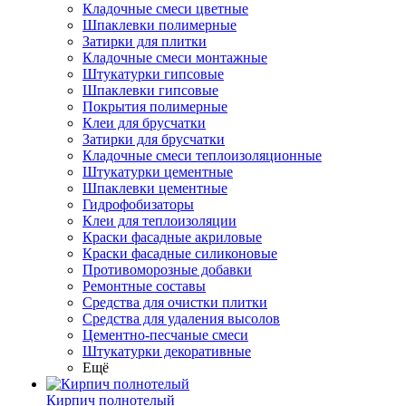
Кладочные смеси цветные
Шпаклевки полимерные
Затирки для плитки
Кладочные смеси монтажные
Штукатурки гипсовые
Шпаклевки гипсовые
Покрытия полимерные
Клеи для брусчатки
Затирки для брусчатки
Кладочные смеси теплоизоляционные
Штукатурки цементные
Шпаклевки цементные
Гидрофобизаторы
Клеи для теплоизоляции
Краски фасадные акриловые
Краски фасадные силиконовые
Противоморозные добавки
Ремонтные составы
Средства для очистки плитки
Средства для удаления высолов
Цементно-песчаные смеси
Штукатурки декоративные
Ещё
Кирпич полнотелый