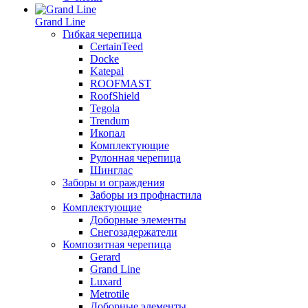
Grand Line
Гибкая черепица
CertainTeed
Docke
Katepal
ROOFMAST
RoofShield
Tegola
Trendum
Икопал
Комплектующие
Рулонная черепица
Шинглас
Заборы и ограждения
Заборы из профнастила
Комплектующие
Доборные элементы
Снегозадержатели
Композитная черепица
Gerard
Grand Line
Luxard
Metrotile
Доборные элементы