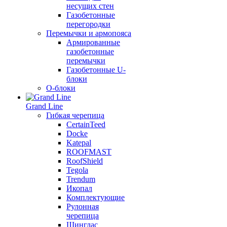
несущих стен
Газобетонные
перегородки
Перемычки и армопояса
Армированные
газобетонные
перемычки
Газобетонные U-
блоки
О-блоки
Grand Line
Гибкая черепица
CertainTeed
Docke
Katepal
ROOFMAST
RoofShield
Tegola
Trendum
Икопал
Комплектующие
Рулонная
черепица
Шинглас