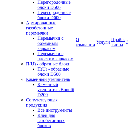
Перегородочные
блоки D500
Перегородочные
блоки D600
Армированные
газобетонные
перемычки
Перемычки с
О
Прайс-
Услуги
объемным
компании
листы
каркасом
Перемычки с
плоским каркасом
П(U) - образные блоки
П(U) - образные
блоки D500
Каменный утеплитель
Каменный
утеплитель Bonolit
D200
Сопутствующая
продукция
Все инструменты
Клей для
газобетонных
блоков