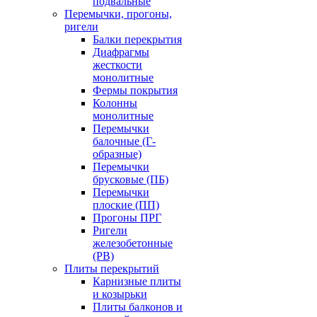
подвальные
Перемычки, прогоны,
ригели
Балки перекрытия
Диафрагмы
жесткости
монолитные
Фермы покрытия
Колонны
монолитные
Перемычки
балочные (Г-
образные)
Перемычки
брусковые (ПБ)
Перемычки
плоские (ПП)
Прогоны ПРГ
Ригели
железобетонные
(РВ)
Плиты перекрытий
Карнизные плиты
и козырьки
Плиты балконов и