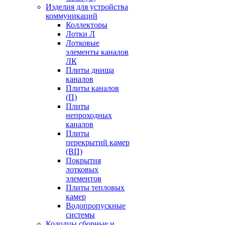
Изделия для устройства
коммуникаций
Коллекторы
Лотки Л
Лотковые
элементы каналов
ЛК
Плиты днища
каналов
Плиты каналов
(П)
Плиты
непроходных
каналов
Плиты
перекрытий камер
(ВП)
Покрытия
лотковых
элементов
Плиты тепловых
камер
Водопропускные
системы
Колодцы сборные и