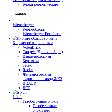
Блоки керамические
Wienerberger
Керамоблоки
Wienerberger Porotherm
Кирпич облицовочный
VolgaBrick
Тандем (Донские Зори)
Вышневолоцкая
Керамика
Terex
Recke
Железногорский
кирпичный завод ЖКЗ
BRAER
ЛСР
Istkult
Газобетонные блоки
Газобетонные
блоки для