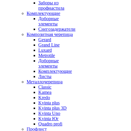
Заборы из
профнастила
Комплектующие
Доборные
элементы
Снегозадержатели
Композитная черепица
Gerard
Grand Line
Luxard
Metrotile
Доборные
элементы
Комплектующие
Листы
Металлочерепица
Classic
Kamea
Kredo
Kvinta plus
Kvinta plus 3D
Kvinta Uno
Kvinta Юг
Quadro profi
Профлист