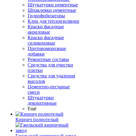
Штукатурки цементные
Шпаклевки цементные
Гидрофобизаторы
Клеи для теплоизоляции
Краски фасадные
акриловые
Краски фасадные
силиконовые
Противоморозные
добавки
Ремонтные составы
Средства для очистки
плитки
Средства для удаления
высолов
Цементно-песчаные
смеси
Штукатурки
декоративные
Ещё
Кирпич полнотелый
Гжельский кирпичный завод