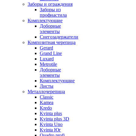
Заборы и ограждения
Заборы из
профнастила
Комплектующие
Доборные
элементы
Снегозадержатели
Композитная черепица
Gerard
Grand Line
Luxard
Metrotile
Доборные
элементы
Комплектующие
Листы
Металлочерепица
Classic
Kamea
Kredo
Kvinta plus
Kvinta plus 3D
Kvinta Uno
Kvinta Юг
Quadro profi