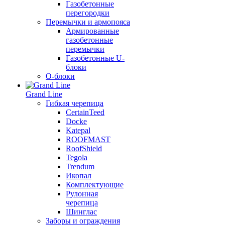
Газобетонные
перегородки
Перемычки и армопояса
Армированные
газобетонные
перемычки
Газобетонные U-
блоки
О-блоки
Grand Line
Гибкая черепица
CertainTeed
Docke
Katepal
ROOFMAST
RoofShield
Tegola
Trendum
Икопал
Комплектующие
Рулонная
черепица
Шинглас
Заборы и ограждения