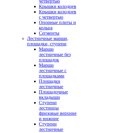
четвертью
Крышки колодцев
Крышки колодцев
с четвертью
Опорные плиты и
кольца
Сегменты
Лестничные марши,
площадки, ступени
Марши
лестничные без
площадок
Марши
лестничные с
площадками
Площадки
лестничные
Площадочные
вкладыши
Ступени
лестницы
фризовые верхние
и нижние
Ступени
лестничные