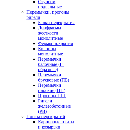
Ступени
подвальные
Перемычки, прогоны,
ригели
Балки перекрытия
Диафрагмы
жесткости
монолитные
Фермы покрытия
Колонны
монолитные
Перемычки
балочные (Г-
образные)
Перемычки
брусковые (ПБ)
Перемычки
плоские (ПП)
Прогоны ПРГ
Ригели
железобетонные
(РВ)
Плиты перекрытий
Карнизные плиты
и козырьки