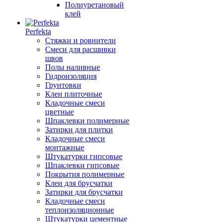
Полиуретановый
клей
Perfekta
Стяжки и ровнители
Смеси для расшивки
швов
Полы наливные
Гидроизоляция
Грунтовки
Клеи плиточные
Кладочные смеси
цветные
Шпаклевки полимерные
Затирки для плитки
Кладочные смеси
монтажные
Штукатурки гипсовые
Шпаклевки гипсовые
Покрытия полимерные
Клеи для брусчатки
Затирки для брусчатки
Кладочные смеси
теплоизоляционные
Штукатурки цементные