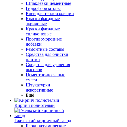
Шпаклевки цементные
Гидрофобизаторы
Клеи для теплоизоляции
Краски фасадные
акриловые
Краски фасадные
силиконовые
Противоморозные
добавки
Ремонтные составы
Средства для очистки
плитки
Средства для удаления
высолов
Цементно-песчаные
смеси
Штукатурки
декоративные
Ещё
Кирпич полнотелый
Гжельский кирпичный завод
Блоки керамические