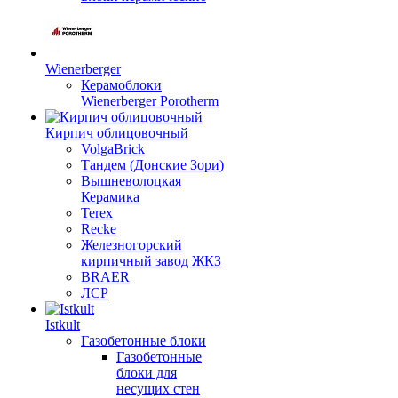
Wienerberger
Керамоблоки
Wienerberger Porotherm
Кирпич облицовочный
VolgaBrick
Тандем (Донские Зори)
Вышневолоцкая
Керамика
Terex
Recke
Железногорский
кирпичный завод ЖКЗ
BRAER
ЛСР
Istkult
Газобетонные блоки
Газобетонные
блоки для
несущих стен