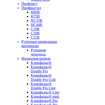
Профлист
Профнастил
Н60R
Н75R
НС35R
НС44R
С10R
С20R
С21R
Рулонные кровельные
материалы
Рулонная
черепица
Фальцевая кровля
Кликфальц®
Кликфальц®
Double Pro
Кликфальц®
Double Pro Gofr
Кликфальц®
Double Pro Line
Кликфальц® Line
Кликфальц® mini
Кликфальц® Pro
Кликфальц® Pro