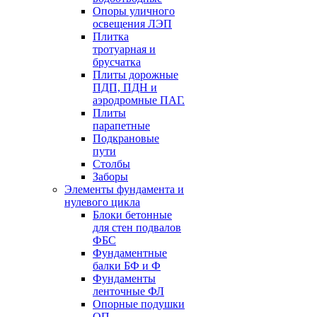
Опоры уличного
освещения ЛЭП
Плитка
тротуарная и
брусчатка
Плиты дорожные
ПДП, ПДН и
аэродромные ПАГ.
Плиты
парапетные
Подкрановые
пути
Столбы
Заборы
Элементы фундамента и
нулевого цикла
Блоки бетонные
для стен подвалов
ФБС
Фундаментные
балки БФ и Ф
Фундаменты
ленточные ФЛ
Опорные подушки
ОП