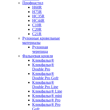
Профнастил
Н60R
Н75R
НС35R
НС44R
С10R
С20R
С21R
Рулонные кровельные
материалы
Рулонная
черепица
Фальцевая кровля
Кликфальц®
Кликфальц®
Double Pro
Кликфальц®
Double Pro Gofr
Кликфальц®
Double Pro Line
Кликфальц® Line
Кликфальц® mini
Кликфальц® Pro
Кликфальц® Pro
Gofr