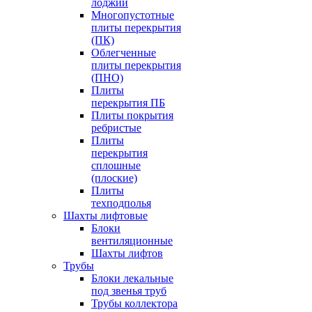
лоджий
Многопустотные
плиты перекрытия
(ПК)
Облегченные
плиты перекрытия
(ПНО)
Плиты
перекрытия ПБ
Плиты покрытия
ребристые
Плиты
перекрытия
сплошные
(плоские)
Плиты
техподполья
Шахты лифтовые
Блоки
вентиляционные
Шахты лифтов
Трубы
Блоки лекальные
под звенья труб
Трубы коллектора