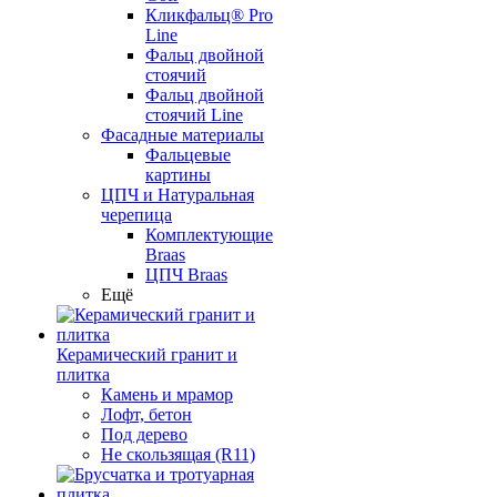
Кликфальц® Pro
Line
Фальц двойной
стоячий
Фальц двойной
стоячий Line
Фасадные материалы
Фальцевые
картины
ЦПЧ и Натуральная
черепица
Комплектующие
Braas
ЦПЧ Braas
Ещё
Керамический гранит и
плитка
Камень и мрамор
Лофт, бетон
Под дерево
Не скользящая (R11)