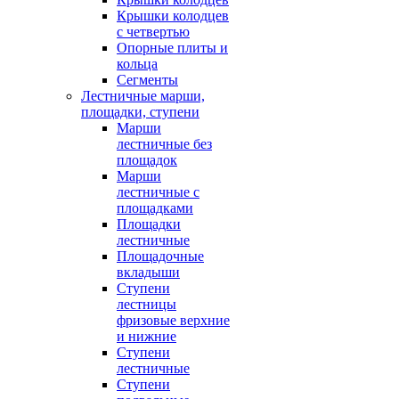
Крышки колодцев
с четвертью
Опорные плиты и
кольца
Сегменты
Лестничные марши,
площадки, ступени
Марши
лестничные без
площадок
Марши
лестничные с
площадками
Площадки
лестничные
Площадочные
вкладыши
Ступени
лестницы
фризовые верхние
и нижние
Ступени
лестничные
Ступени