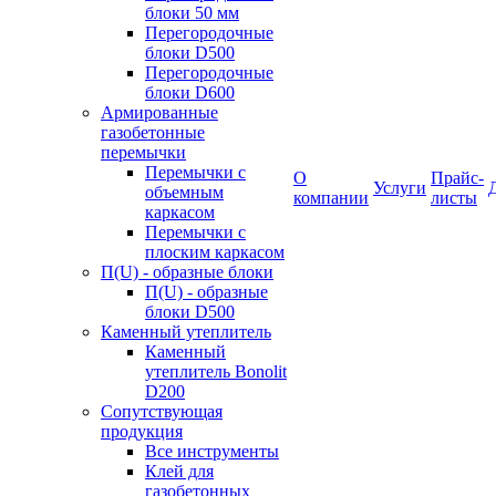
блоки 50 мм
Перегородочные
блоки D500
Перегородочные
блоки D600
Армированные
газобетонные
перемычки
Перемычки с
О
Прайс-
Услуги
объемным
компании
листы
каркасом
Перемычки с
плоским каркасом
П(U) - образные блоки
П(U) - образные
блоки D500
Каменный утеплитель
Каменный
утеплитель Bonolit
D200
Сопутствующая
продукция
Все инструменты
Клей для
газобетонных