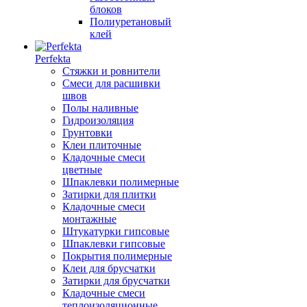
блоков
Полиуретановый
клей
Perfekta
Стяжки и ровнители
Смеси для расшивки
швов
Полы наливные
Гидроизоляция
Грунтовки
Клеи плиточные
Кладочные смеси
цветные
Шпаклевки полимерные
Затирки для плитки
Кладочные смеси
монтажные
Штукатурки гипсовые
Шпаклевки гипсовые
Покрытия полимерные
Клеи для брусчатки
Затирки для брусчатки
Кладочные смеси
теплоизоляционные