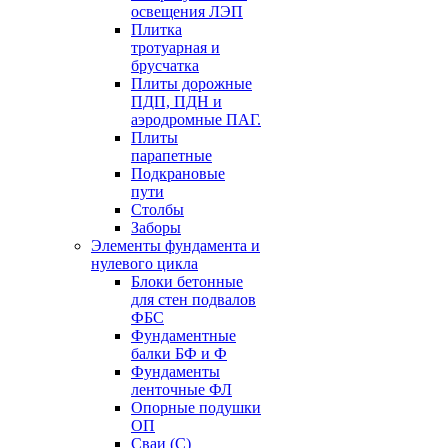
освещения ЛЭП
Плитка
тротуарная и
брусчатка
Плиты дорожные
ПДП, ПДН и
аэродромные ПАГ.
Плиты
парапетные
Подкрановые
пути
Столбы
Заборы
Элементы фундамента и
нулевого цикла
Блоки бетонные
для стен подвалов
ФБС
Фундаментные
балки БФ и Ф
Фундаменты
ленточные ФЛ
Опорные подушки
ОП
Сваи (С)