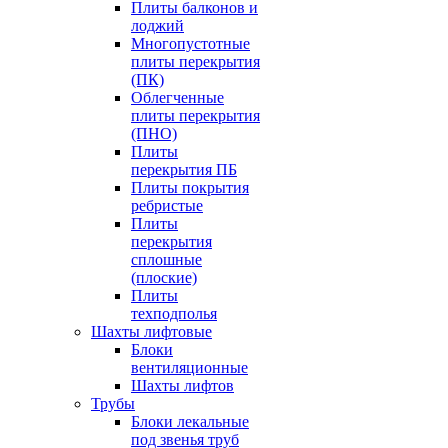
Плиты балконов и
лоджий
Многопустотные
плиты перекрытия
(ПК)
Облегченные
плиты перекрытия
(ПНО)
Плиты
перекрытия ПБ
Плиты покрытия
ребристые
Плиты
перекрытия
сплошные
(плоские)
Плиты
техподполья
Шахты лифтовые
Блоки
вентиляционные
Шахты лифтов
Трубы
Блоки лекальные
под звенья труб