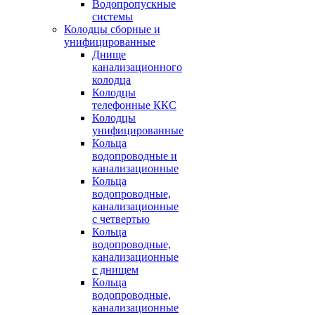
Водопропускные
системы
Колодцы сборные и
унифицированные
Днище
канализационного
колодца
Колодцы
телефонные ККС
Колодцы
унифицированные
Кольца
водопроводные и
канализационные
Кольца
водопроводные,
канализационные
с четвертью
Кольца
водопроводные,
канализационные
с днищем
Кольца
водопроводные,
канализационные