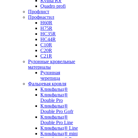
Kvinta Юг
Quadro profi
Профлист
Профнастил
Н60R
Н75R
НС35R
НС44R
С10R
С20R
С21R
Рулонные кровельные
материалы
Рулонная
черепица
Фальцевая кровля
Кликфальц®
Кликфальц®
Double Pro
Кликфальц®
Double Pro Gofr
Кликфальц®
Double Pro Line
Кликфальц® Line
Кликфальц® mini