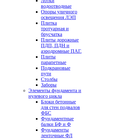
Лотки
водоотводные
Опоры уличного
освещения ЛЭП
Плитка
тротуарная и
брусчатка
Плиты дорожные
ПДП, ПДН и
аэродромные ПАГ.
Плиты
парапетные
Подкрановые
пути
Столбы
Заборы
Элементы фундамента и
нулевого цикла
Блоки бетонные
для стен подвалов
ФБС
Фундаментные
балки БФ и Ф
Фундаменты
ленточные ФЛ