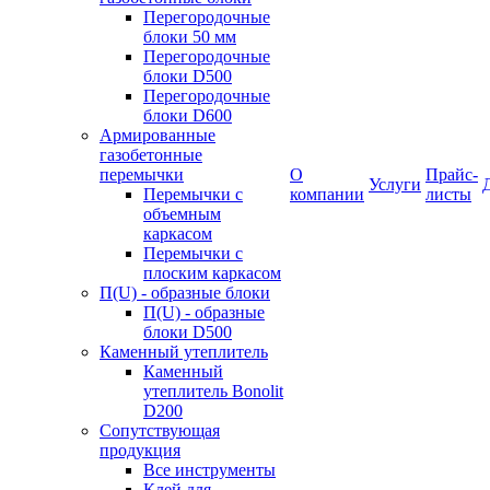
Перегородочные
блоки 50 мм
Перегородочные
блоки D500
Перегородочные
блоки D600
Армированные
газобетонные
перемычки
О
Прайс-
Услуги
Перемычки с
компании
листы
объемным
каркасом
Перемычки с
плоским каркасом
П(U) - образные блоки
П(U) - образные
блоки D500
Каменный утеплитель
Каменный
утеплитель Bonolit
D200
Сопутствующая
продукция
Все инструменты
Клей для