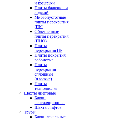
и козырьки
Плиты балконов и
лоджий
Многопустотные
плиты перекрытия
(ПК)
Облегченные
плиты перекрытия
(ПНО)
Плиты
перекрытия ПБ
Плиты покрытия
ребристые
Плиты
перекрытия
сплошные
(плоские)
Плиты
техподполья
Шахты лифтовые
Блоки
вентиляционные
Шахты лифтов
Трубы
Блоки лекальные