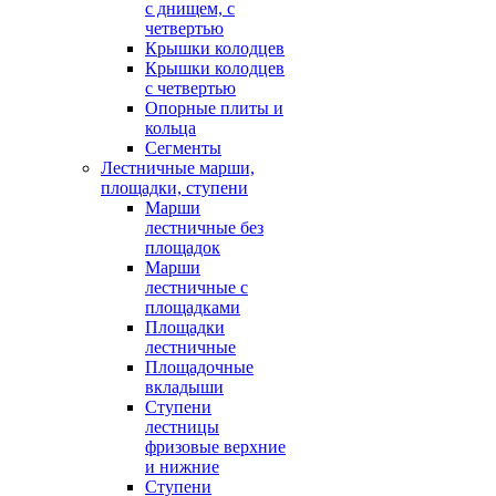
с днищем, с
четвертью
Крышки колодцев
Крышки колодцев
с четвертью
Опорные плиты и
кольца
Сегменты
Лестничные марши,
площадки, ступени
Марши
лестничные без
площадок
Марши
лестничные с
площадками
Площадки
лестничные
Площадочные
вкладыши
Ступени
лестницы
фризовые верхние
и нижние
Ступени