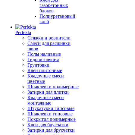
газобетонных
блоков
Полиуретановый
клей
Perfekta
Стяжки и ровнители
Смеси для расшивки
швов
Полы наливные
Гидроизоляция
Грунтовки
Клеи плиточные
Кладочные смеси
цветные
Шпаклевки полимерные
Затирки для плитки
Кладочные смеси
монтажные
Штукатурки гипсовые
Шпаклевки гипсовые
Покрытия полимерные
Клеи для брусчатки
Затирки для брусчатки