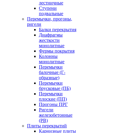
лестничные
Ступени
подвальные
Перемычки, прогоны,
ригели
Балки перекрытия
Диафрагмы
жесткости
монолитные
Фермы покрытия
Колонны
монолитные
Перемычки
балочные (Г-
образные)
Перемычки
брусковые (ПБ)
Перемычки
плоские (ПП)
Прогоны ПРГ
Ригели
железобетонные
(РВ)
Плиты перекрытий
Карнизные плиты