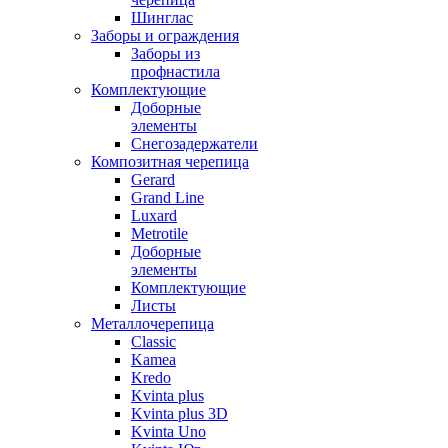
Шинглас
Заборы и ограждения
Заборы из
профнастила
Комплектующие
Доборные
элементы
Снегозадержатели
Композитная черепица
Gerard
Grand Line
Luxard
Metrotile
Доборные
элементы
Комплектующие
Листы
Металлочерепица
Classic
Kamea
Kredo
Kvinta plus
Kvinta plus 3D
Kvinta Uno