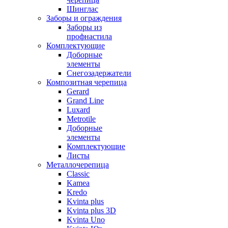
Шинглас
Заборы и ограждения
Заборы из
профнастила
Комплектующие
Доборные
элементы
Снегозадержатели
Композитная черепица
Gerard
Grand Line
Luxard
Metrotile
Доборные
элементы
Комплектующие
Листы
Металлочерепица
Classic
Kamea
Kredo
Kvinta plus
Kvinta plus 3D
Kvinta Uno