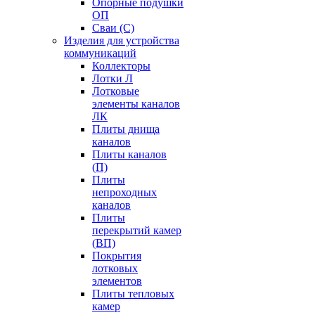
Опорные подушки
ОП
Сваи (С)
Изделия для устройства
коммуникаций
Коллекторы
Лотки Л
Лотковые
элементы каналов
ЛК
Плиты днища
каналов
Плиты каналов
(П)
Плиты
непроходных
каналов
Плиты
перекрытий камер
(ВП)
Покрытия
лотковых
элементов
Плиты тепловых
камер