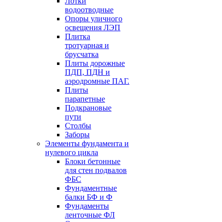
Лотки
водоотводные
Опоры уличного
освещения ЛЭП
Плитка
тротуарная и
брусчатка
Плиты дорожные
ПДП, ПДН и
аэродромные ПАГ.
Плиты
парапетные
Подкрановые
пути
Столбы
Заборы
Элементы фундамента и
нулевого цикла
Блоки бетонные
для стен подвалов
ФБС
Фундаментные
балки БФ и Ф
Фундаменты
ленточные ФЛ