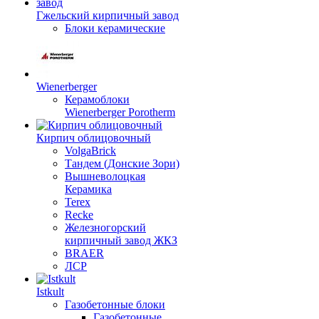
Гжельский кирпичный завод
Блоки керамические
Wienerberger
Керамоблоки
Wienerberger Porotherm
Кирпич облицовочный
VolgaBrick
Тандем (Донские Зори)
Вышневолоцкая
Керамика
Terex
Recke
Железногорский
кирпичный завод ЖКЗ
BRAER
ЛСР
Istkult
Газобетонные блоки
Газобетонные