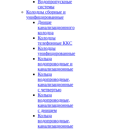
Водопропускные
системы
Колодцы сборные и
унифицированные
Днище
канализационного
колодца
Колодцы
телефонные ККС
Колодцы
унифицированные
Кольца
водопроводные и
канализационные
Кольца
водопроводные,
канализационные
с четвертью
Кольца
водопроводные,
канализационные
с днищем
Кольца
водопроводные,
канализационные