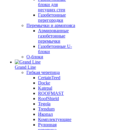
блоки для
несущих стен
Газобетонные
перегородки
Перемычки и армопояса
Армированные
газобетонные
перемычки
Газобетонные U-
блоки
О-блоки
Grand Line
Гибкая черепица
CertainTeed
Docke
Katepal
ROOFMAST
RoofShield
Tegola
Trendum
Икопал
Комплектующие
Рулонная
черепица