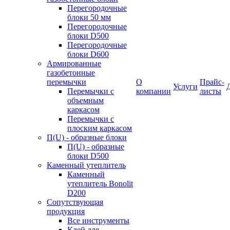
Перегородочные
блоки 50 мм
Перегородочные
блоки D500
Перегородочные
блоки D600
Армированные
газобетонные
перемычки
О
Прайс-
Услуги
Перемычки с
компании
листы
объемным
каркасом
Перемычки с
плоским каркасом
П(U) - образные блоки
П(U) - образные
блоки D500
Каменный утеплитель
Каменный
утеплитель Bonolit
D200
Сопутствующая
продукция
Все инструменты
Клей для