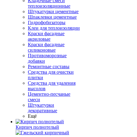
Кладочные смеси
теплоизоляционные
Штукатурки цементные
Шпаклевки цементные
Гидрофобизаторы
Клеи для теплоизоляции
Краски фасадные
акриловые
Краски фасадные
силиконовые
Противоморозные
добавки
Ремонтные составы
Средства для очистки
плитки
Средства для удаления
высолов
Цементно-песчаные
смеси
Штукатурки
декоративные
Ещё
Кирпич полнотелый