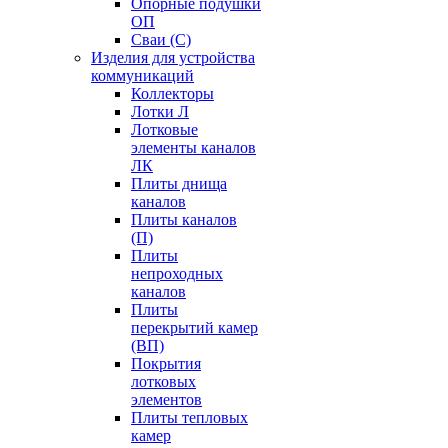
Опорные подушки
ОП
Сваи (С)
Изделия для устройства
коммуникаций
Коллекторы
Лотки Л
Лотковые
элементы каналов
ЛК
Плиты днища
каналов
Плиты каналов
(П)
Плиты
непроходных
каналов
Плиты
перекрытий камер
(ВП)
Покрытия
лотковых
элементов
Плиты тепловых
камер