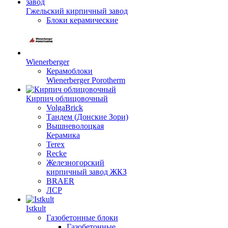
Гжельский кирпичный завод
Блоки керамические
Wienerberger
Керамоблоки
Wienerberger Porotherm
Кирпич облицовочный
VolgaBrick
Тандем (Донские Зори)
Вышневолоцкая
Керамика
Terex
Recke
Железногорский
кирпичный завод ЖКЗ
BRAER
ЛСР
Istkult
Газобетонные блоки
Газобетонные