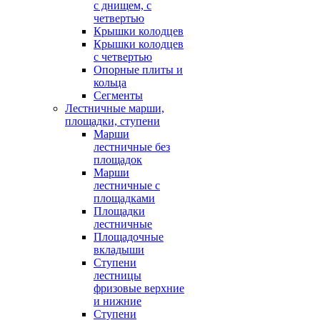
с днищем, с
четвертью
Крышки колодцев
Крышки колодцев
с четвертью
Опорные плиты и
кольца
Сегменты
Лестничные марши,
площадки, ступени
Марши
лестничные без
площадок
Марши
лестничные с
площадками
Площадки
лестничные
Площадочные
вкладыши
Ступени
лестницы
фризовые верхние
и нижние
Ступени