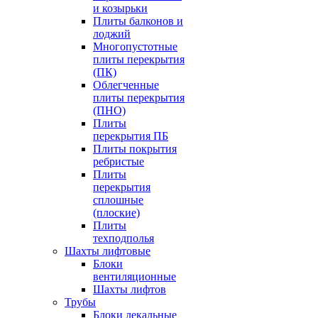
и козырьки
Плиты балконов и
лоджий
Многопустотные
плиты перекрытия
(ПК)
Облегченные
плиты перекрытия
(ПНО)
Плиты
перекрытия ПБ
Плиты покрытия
ребристые
Плиты
перекрытия
сплошные
(плоские)
Плиты
техподполья
Шахты лифтовые
Блоки
вентиляционные
Шахты лифтов
Трубы
Блоки лекальные