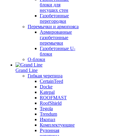
блоки для
несущих стен
Газобетонные
перегородки
Перемычки и армопояса
Армированные
газобетонные
перемычки
Газобетонные U-
блоки
О-блоки
Grand Line
Гибкая черепица
CertainTeed
Docke
Katepal
ROOFMAST
RoofShield
Tegola
Trendum
Икопал
Комплектующие
Рулонная
черепица