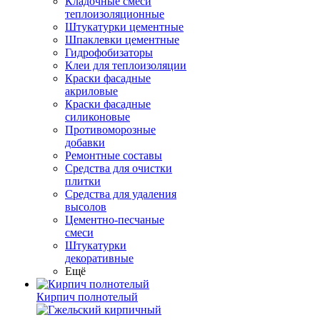
Кладочные смеси
теплоизоляционные
Штукатурки цементные
Шпаклевки цементные
Гидрофобизаторы
Клеи для теплоизоляции
Краски фасадные
акриловые
Краски фасадные
силиконовые
Противоморозные
добавки
Ремонтные составы
Средства для очистки
плитки
Средства для удаления
высолов
Цементно-песчаные
смеси
Штукатурки
декоративные
Ещё
Кирпич полнотелый