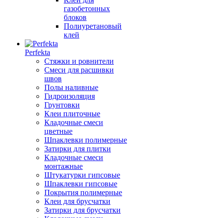
газобетонных
блоков
Полиуретановый
клей
Perfekta
Стяжки и ровнители
Смеси для расшивки
швов
Полы наливные
Гидроизоляция
Грунтовки
Клеи плиточные
Кладочные смеси
цветные
Шпаклевки полимерные
Затирки для плитки
Кладочные смеси
монтажные
Штукатурки гипсовые
Шпаклевки гипсовые
Покрытия полимерные
Клеи для брусчатки
Затирки для брусчатки