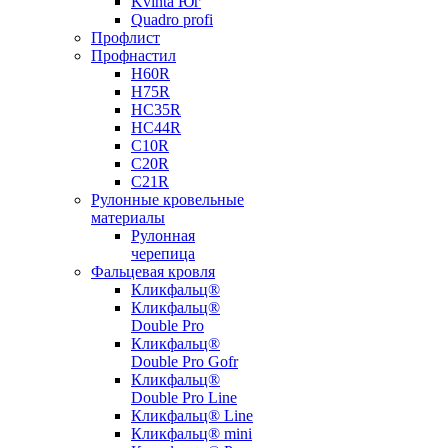
Kvinta Юг
Quadro profi
Профлист
Профнастил
Н60R
Н75R
НС35R
НС44R
С10R
С20R
С21R
Рулонные кровельные
материалы
Рулонная
черепица
Фальцевая кровля
Кликфальц®
Кликфальц®
Double Pro
Кликфальц®
Double Pro Gofr
Кликфальц®
Double Pro Line
Кликфальц® Line
Кликфальц® mini