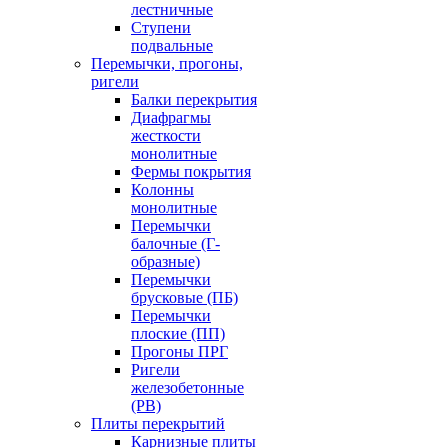
лестничные
Ступени
подвальные
Перемычки, прогоны,
ригели
Балки перекрытия
Диафрагмы
жесткости
монолитные
Фермы покрытия
Колонны
монолитные
Перемычки
балочные (Г-
образные)
Перемычки
брусковые (ПБ)
Перемычки
плоские (ПП)
Прогоны ПРГ
Ригели
железобетонные
(РВ)
Плиты перекрытий
Карнизные плиты