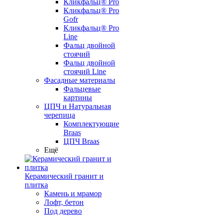
Кликфальц® Pro
Кликфальц® Pro
Gofr
Кликфальц® Pro
Line
Фальц двойной
стоячий
Фальц двойной
стоячий Line
Фасадные материалы
Фальцевые
картины
ЦПЧ и Натуральная
черепица
Комплектующие
Braas
ЦПЧ Braas
Ещё
Керамический гранит и
плитка
Камень и мрамор
Лофт, бетон
Под дерево