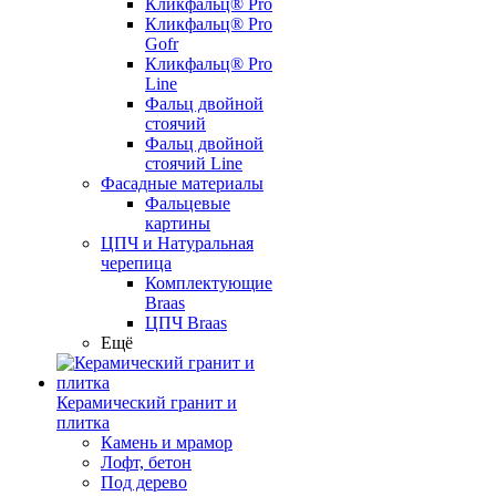
Кликфальц® Pro
Кликфальц® Pro
Gofr
Кликфальц® Pro
Line
Фальц двойной
стоячий
Фальц двойной
стоячий Line
Фасадные материалы
Фальцевые
картины
ЦПЧ и Натуральная
черепица
Комплектующие
Braas
ЦПЧ Braas
Ещё
Керамический гранит и
плитка
Камень и мрамор
Лофт, бетон
Под дерево