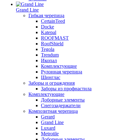
Grand Line
Гибкая черепица
CertainTeed
Docke
Katepal
ROOFMAST
RoofShield
Tegola
Trendum
Икопал
Комплектующие
Рулонная черепица
Шинглас
Заборы и ограждения
Заборы из профнастила
Комплектующие
Доборные элементы
Снегозадержатели
Композитная черепица
Gerard
Grand Line
Luxard
Metrotile
Доборные элементы