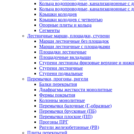
Кольца водопроводные, канализационные с 
Кольца водопроводные, канализационные с д
Крышки колодцев
Крышки колодцев с четвертью
Опорные плиты и кольца
Сегменты
Лестничные марши, площадки, ступени
Марши лестничные без площадок
Марши лестничные с площадками
Площадки лестничные
Площадочные вкладыши
Ступени лестницы фризовые верхние и ниж
Ступени лестничные
Ступени подвальные
Перемычки, прогоны, ригели
Балки перекрытия
Диафрагмы жесткости монолитные
Фермы покрытия
Колонны монолитные
Перемычки балочные (Г-образные)
Перемычки брусковые (ПБ)
Перемычки плоские (ПП)
Прогоны ПРГ
Ригели железобетонные (РВ)
Плиты перекрытий