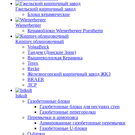
Гжельский кирпичный завод
Блоки керамические
Wienerberger
Керамоблоки Wienerberger Porotherm
Кирпич облицовочный
VolgaBrick
Тандем (Донские Зори)
Вышневолоцкая Керамика
Terex
Recke
Железногорский кирпичный завод ЖКЗ
BRAER
ЛСР
Istkult
Газобетонные блоки
Газобетонные блоки для несущих стен
Газобетонные перегородки
Перемычки и армопояса
Армированные газобетонные перемычки
Газобетонные U-блоки
О-блоки