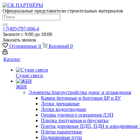
Официальные представители строительных материалов
+7(495)797-666-4
Звоните с 9:00 до 18:00
Заказать звонок
Отложенные
0
Корзина
0
0
Каталог
Сухие смеси
ЖБИ
Элементы благоустройства дорог и ограждения
Камни бетонные и бортовые БР и БУ
Лотки дренажные
Лотки водоотводные
Опоры уличного освещения ЛЭП
Плитка тротуарная и брусчатка
Плиты дорожные ПДП, ПДН и аэродромные 
Плиты парапетные
Подкрановые пути