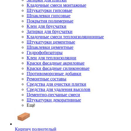
Кладочные смеси монтажные
Штукатурки гипсовые
Шпаклевки гипсовые
Покрытия полимерные
Клеи для брусчатки
Затирки для брусчатки
Кладочные смеси теплоизоляционные
Штукатурки цементные
Шпаклевки цементные
Гидрофобизаторы
Клеи для теплоизоляции
Краски фасадные акриловые
Краски фасадные силиконовые
Противоморозные добавки
Ремонтные составы
Средства для очистки плитки
Средства для удаления высолов
Цементно-песчаные смеси
Штукатурки декоративные
Ещё
Кирпич полнотелый