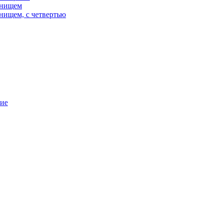
днищем
нищем, с четвертью
ние