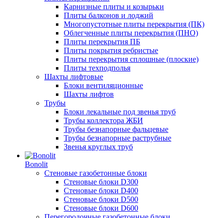
Карнизные плиты и козырьки
Плиты балконов и лоджий
Многопустотные плиты перекрытия (ПК)
Облегченные плиты перекрытия (ПНО)
Плиты перекрытия ПБ
Плиты покрытия ребристые
Плиты перекрытия сплошные (плоские)
Плиты техподполья
Шахты лифтовые
Блоки вентиляционные
Шахты лифтов
Трубы
Блоки лекальные под звенья труб
Трубы коллектора ЖБИ
Трубы безнапорные фальцевые
Трубы безнапорные раструбные
Звенья круглых труб
Bonolit
Стеновые газобетонные блоки
Стеновые блоки D300
Стеновые блоки D400
Стеновые блоки D500
Стеновые блоки D600
Перегородочные газобетонные блоки