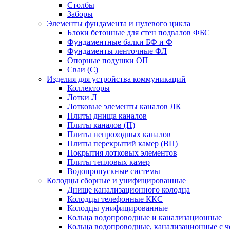
Столбы
Заборы
Элементы фундамента и нулевого цикла
Блоки бетонные для стен подвалов ФБС
Фундаментные балки БФ и Ф
Фундаменты ленточные ФЛ
Опорные подушки ОП
Сваи (С)
Изделия для устройства коммуникаций
Коллекторы
Лотки Л
Лотковые элементы каналов ЛК
Плиты днища каналов
Плиты каналов (П)
Плиты непроходных каналов
Плиты перекрытий камер (ВП)
Покрытия лотковых элементов
Плиты тепловых камер
Водопропускные системы
Колодцы сборные и унифицированные
Днище канализационного колодца
Колодцы телефонные ККС
Колодцы унифицированные
Кольца водопроводные и канализационные
Кольца водопроводные, канализационные с ч