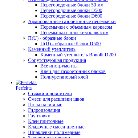
Перегородочные блоки 50 мм
Перегородочные блоки D500
Перегородочные блоки D600
Армированные газобетонные перемычки
Перемычки с объемным каркасом
Перемычки с плоским каркасом
П(U) - образные блоки
П(U) - образные блоки D500
Каменный утеплитель
Каменный утеплитель Bonolit D200
Сопутствующая продукция
Все инструменты
Клей для газобетонных блоков
Полиуретановый клей
Perfekta
Стяжки и ровнители
Смеси для расшивки швов
Полы наливные
Гидроизоляция
Грунтовки
Клеи плиточные
Кладочные смеси цветные
Шпаклевки полимерные
Затирки для плитки