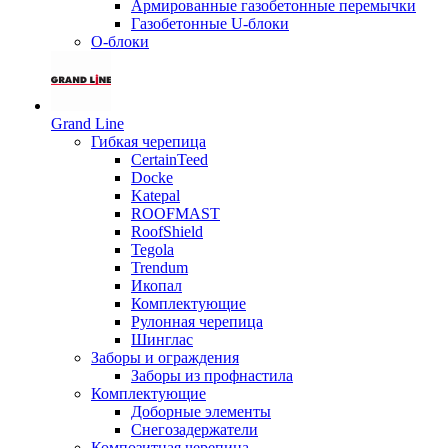
Армированные газобетонные перемычки
Газобетонные U-блоки
О-блоки
Grand Line
Гибкая черепица
CertainTeed
Docke
Katepal
ROOFMAST
RoofShield
Tegola
Trendum
Икопал
Комплектующие
Рулонная черепица
Шинглас
Заборы и ограждения
Заборы из профнастила
Комплектующие
Доборные элементы
Снегозадержатели
Композитная черепица