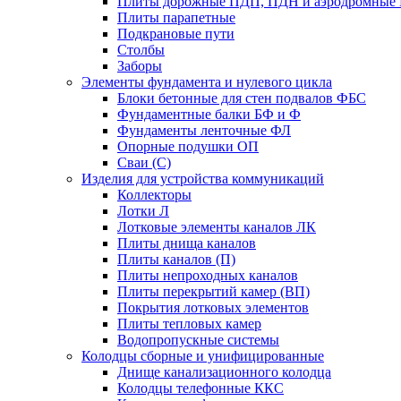
Плиты дорожные ПДП, ПДН и аэродромные 
Плиты парапетные
Подкрановые пути
Столбы
Заборы
Элементы фундамента и нулевого цикла
Блоки бетонные для стен подвалов ФБС
Фундаментные балки БФ и Ф
Фундаменты ленточные ФЛ
Опорные подушки ОП
Сваи (С)
Изделия для устройства коммуникаций
Коллекторы
Лотки Л
Лотковые элементы каналов ЛК
Плиты днища каналов
Плиты каналов (П)
Плиты непроходных каналов
Плиты перекрытий камер (ВП)
Покрытия лотковых элементов
Плиты тепловых камер
Водопропускные системы
Колодцы сборные и унифицированные
Днище канализационного колодца
Колодцы телефонные ККС