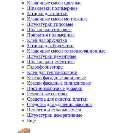
Кладочные смеси цветные
Шпаклевки полимерные
Затирки для плитки
Кладочные смеси монтажные
Штукатурки гипсовые
Шпаклевки гипсовые
Покрытия полимерные
Клеи для брусчатки
Затирки для брусчатки
Кладочные смеси теплоизоляционные
Штукатурки цементные
Шпаклевки цементные
Гидрофобизаторы
Клеи для теплоизоляции
Краски фасадные акриловые
Краски фасадные силиконовые
Противоморозные добавки
Ремонтные составы
Средства для очистки плитки
Средства для удаления высолов
Цементно-песчаные смеси
Штукатурки декоративные
Ещё