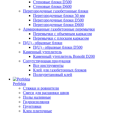
Стеновые блоки D500
Стеновые блоки D600
Перегородочные газобетонные блоки
Перегородочные блоки 50 мм
Перегородочные блоки D500
Перегородочные блоки D600
Армированные газобетонные перемычки
Перемычки с объемным каркасом
Перемычки с плоским каркасом
П(U) - образные блоки
П(U) - образные блоки D500
Каменный утеплитель
Каменный утеплитель Bonolit D200
Сопутствующая продукция
Все инструменты
Клей для газобетонных блоков
Полиуретановый клей
Perfekta
Стяжки и ровнители
Смеси для расшивки швов
Полы наливные
Гидроизоляция
Грунтовки
Клеи плиточные