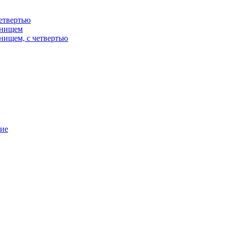
етвертью
днищем
нищем, с четвертью
ние