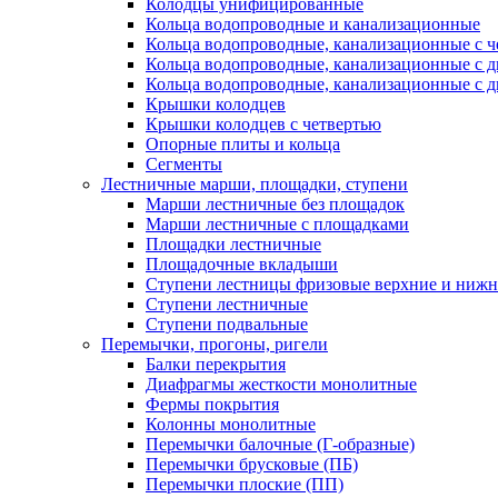
Колодцы унифицированные
Кольца водопроводные и канализационные
Кольца водопроводные, канализационные с ч
Кольца водопроводные, канализационные с 
Кольца водопроводные, канализационные с д
Крышки колодцев
Крышки колодцев с четвертью
Опорные плиты и кольца
Сегменты
Лестничные марши, площадки, ступени
Марши лестничные без площадок
Марши лестничные с площадками
Площадки лестничные
Площадочные вкладыши
Ступени лестницы фризовые верхние и ниж
Ступени лестничные
Ступени подвальные
Перемычки, прогоны, ригели
Балки перекрытия
Диафрагмы жесткости монолитные
Фермы покрытия
Колонны монолитные
Перемычки балочные (Г-образные)
Перемычки брусковые (ПБ)
Перемычки плоские (ПП)