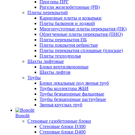
Прогоны ПРГ
Ригели железобетонные (РВ)
Плиты перекрытий
Карнизные плиты и козырьки
Плиты балконов и лоджий
Многопустотные плиты перекрытия (ПК)
Облегченные плиты перекрытия (ПНО)
Плиты перекрытия ПБ
Плиты покрытия ребристые
Плиты перекрытия сплошные (плоские)
Плиты техподполья
Шахты лифтовые
Блоки вентиляционные
Шахты лифтов
Трубы
Блоки лекальные под звенья труб
Трубы коллектора ЖБИ
Трубы безнапорные фальцевые
Трубы безнапорные раструбные
Звенья круглых труб
Bonolit
Стеновые газобетонные блоки
Стеновые блоки D300
Стеновые блоки D400