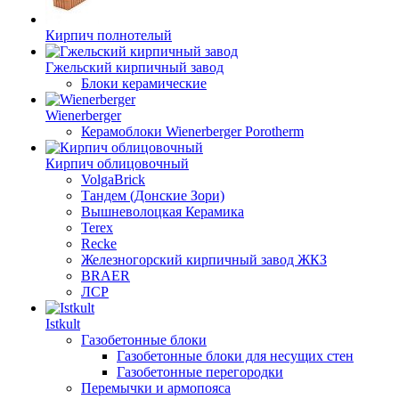
Кирпич полнотелый
Гжельский кирпичный завод
Блоки керамические
Wienerberger
Керамоблоки Wienerberger Porotherm
Кирпич облицовочный
VolgaBrick
Тандем (Донские Зори)
Вышневолоцкая Керамика
Terex
Recke
Железногорский кирпичный завод ЖКЗ
BRAER
ЛСР
Istkult
Газобетонные блоки
Газобетонные блоки для несущих стен
Газобетонные перегородки
Перемычки и армопояса