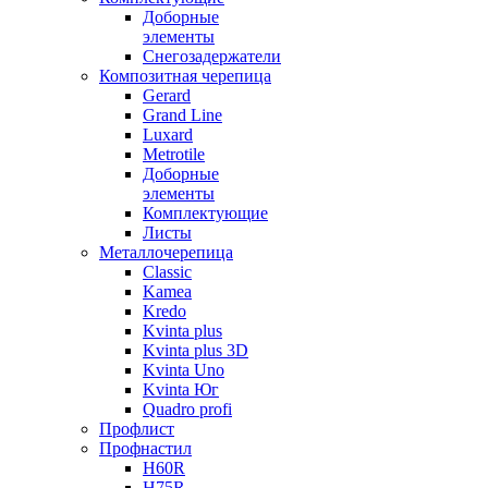
Доборные
элементы
Снегозадержатели
Композитная черепица
Gerard
Grand Line
Luxard
Metrotile
Доборные
элементы
Комплектующие
Листы
Металлочерепица
Classic
Kamea
Kredo
Kvinta plus
Kvinta plus 3D
Kvinta Uno
Kvinta Юг
Quadro profi
Профлист
Профнастил
Н60R
Н75R