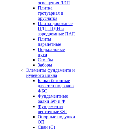
освещения ЛЭП
Плитка
тротуарная и
брусчатка
Плиты дорожные
ПДП, ПДН и
аэродромные ПАГ.
Плиты
парапетные
Подкрановые
пути
Столбы
Заборы
Элементы фундамента и
нулевого цикла
Блоки бетонные
для стен подвалов
ФБС
Фундаментные
балки БФ и Ф
Фундаменты
ленточные ФЛ
Опорные подушки
ОП
Сваи (С)