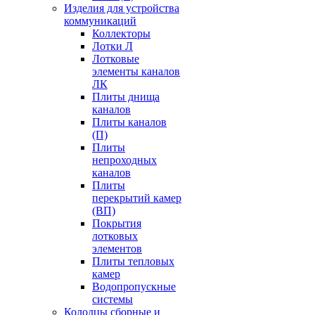
Изделия для устройства
коммуникаций
Коллекторы
Лотки Л
Лотковые
элементы каналов
ЛК
Плиты днища
каналов
Плиты каналов
(П)
Плиты
непроходных
каналов
Плиты
перекрытий камер
(ВП)
Покрытия
лотковых
элементов
Плиты тепловых
камер
Водопропускные
системы
Колодцы сборные и