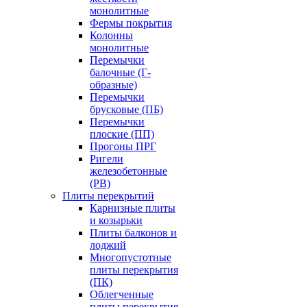
монолитные
Фермы покрытия
Колонны
монолитные
Перемычки
балочные (Г-
образные)
Перемычки
брусковые (ПБ)
Перемычки
плоские (ПП)
Прогоны ПРГ
Ригели
железобетонные
(РВ)
Плиты перекрытий
Карнизные плиты
и козырьки
Плиты балконов и
лоджий
Многопустотные
плиты перекрытия
(ПК)
Облегченные
плиты перекрытия