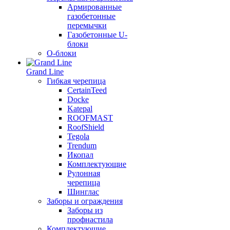
Армированные
газобетонные
перемычки
Газобетонные U-
блоки
О-блоки
Grand Line
Гибкая черепица
CertainTeed
Docke
Katepal
ROOFMAST
RoofShield
Tegola
Trendum
Икопал
Комплектующие
Рулонная
черепица
Шинглас
Заборы и ограждения
Заборы из
профнастила
Комплектующие