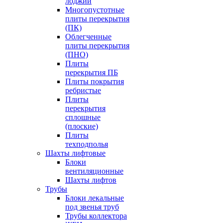
лоджий
Многопустотные
плиты перекрытия
(ПК)
Облегченные
плиты перекрытия
(ПНО)
Плиты
перекрытия ПБ
Плиты покрытия
ребристые
Плиты
перекрытия
сплошные
(плоские)
Плиты
техподполья
Шахты лифтовые
Блоки
вентиляционные
Шахты лифтов
Трубы
Блоки лекальные
под звенья труб
Трубы коллектора