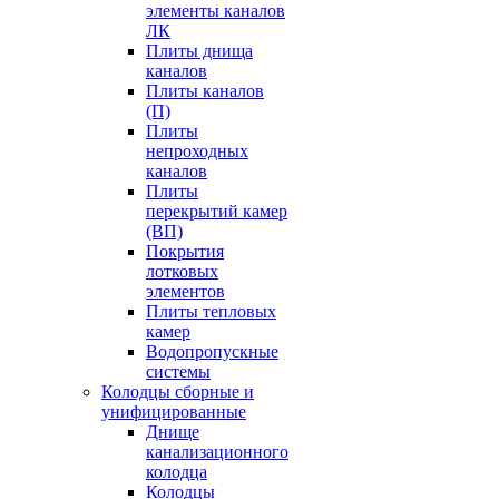
элементы каналов
ЛК
Плиты днища
каналов
Плиты каналов
(П)
Плиты
непроходных
каналов
Плиты
перекрытий камер
(ВП)
Покрытия
лотковых
элементов
Плиты тепловых
камер
Водопропускные
системы
Колодцы сборные и
унифицированные
Днище
канализационного
колодца
Колодцы