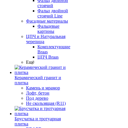
Фальц двойной
стоячий
Фальц двойной
стоячий Line
Фасадные материалы
Фальцевые
картины
ЦПЧ и Натуральная
черепица
Комплектующие
Braas
ЦПЧ Braas
Ещё
Керамический гранит и
плитка
Камень и мрамор
Лофт, бетон
Под дерево
Не скользящая (R11)
Брусчатка и тротуарная
плитка