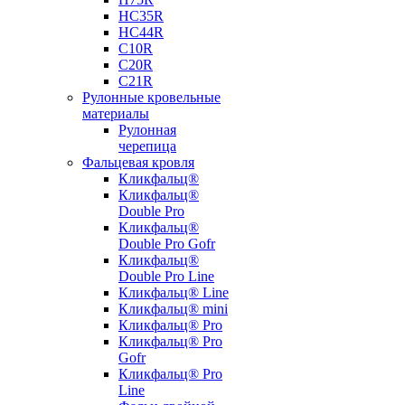
НС35R
НС44R
С10R
С20R
С21R
Рулонные кровельные
материалы
Рулонная
черепица
Фальцевая кровля
Кликфальц®
Кликфальц®
Double Pro
Кликфальц®
Double Pro Gofr
Кликфальц®
Double Pro Line
Кликфальц® Line
Кликфальц® mini
Кликфальц® Pro
Кликфальц® Pro
Gofr
Кликфальц® Pro
Line