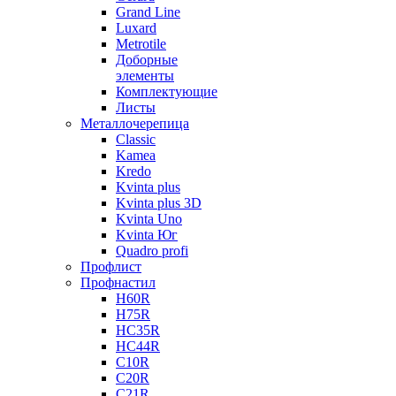
Grand Line
Luxard
Metrotile
Доборные
элементы
Комплектующие
Листы
Металлочерепица
Classic
Kamea
Kredo
Kvinta plus
Kvinta plus 3D
Kvinta Uno
Kvinta Юг
Quadro profi
Профлист
Профнастил
Н60R
Н75R
НС35R
НС44R
С10R
С20R
С21R