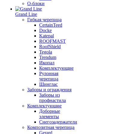
О-блоки
Grand Line
Гибкая черепица
CertainTeed
Docke
Katepal
ROOFMAST
RoofShield
Tegola
Trendum
Икопал
Комплектующие
Рулонная
черепица
Шинглас
Заборы и ограждения
Заборы из
профнастила
Комплектующие
Доборные
элементы
Снегозадержатели
Композитная черепица
Gerard