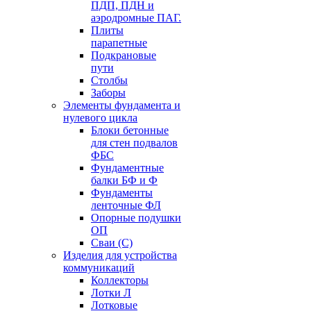
ПДП, ПДН и
аэродромные ПАГ.
Плиты
парапетные
Подкрановые
пути
Столбы
Заборы
Элементы фундамента и
нулевого цикла
Блоки бетонные
для стен подвалов
ФБС
Фундаментные
балки БФ и Ф
Фундаменты
ленточные ФЛ
Опорные подушки
ОП
Сваи (С)
Изделия для устройства
коммуникаций
Коллекторы
Лотки Л
Лотковые