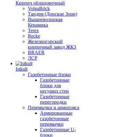
Кирпич облицовочный
VolgaBrick
Тандем (Донские Зори)
Вышневолоцкая
Керамика
Terex
Recke
Железногорский
кирпичный завод ЖКЗ
BRAER
ЛСР
Istkult
Газобетонные блоки
Газобетонные
блоки для
несущих стен
Газобетонные
перегородки
Перемычки и армопояса
Армированные
газобетонные
перемычки
Газобетонные U-
блоки