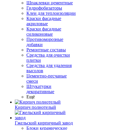
Шпаклевки цементные
Гидрофобизаторы
Клеи для теплоизоляции
Краски фасадные
акриловые
Краски фасадные
силиконовые
Противоморозные
добавки
Ремонтные составы
Средства для очистки
плитки
Средства для удаления
высолов
Цементно-песчаные
смеси
Штукатурки
декоративные
Ещё
Кирпич полнотелый
Гжельский кирпичный завод
Блоки керамические