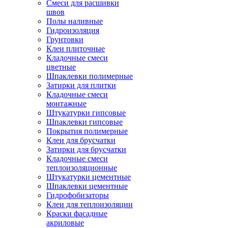
Смеси для расшивки
швов
Полы наливные
Гидроизоляция
Грунтовки
Клеи плиточные
Кладочные смеси
цветные
Шпаклевки полимерные
Затирки для плитки
Кладочные смеси
монтажные
Штукатурки гипсовые
Шпаклевки гипсовые
Покрытия полимерные
Клеи для брусчатки
Затирки для брусчатки
Кладочные смеси
теплоизоляционные
Штукатурки цементные
Шпаклевки цементные
Гидрофобизаторы
Клеи для теплоизоляции
Краски фасадные
акриловые