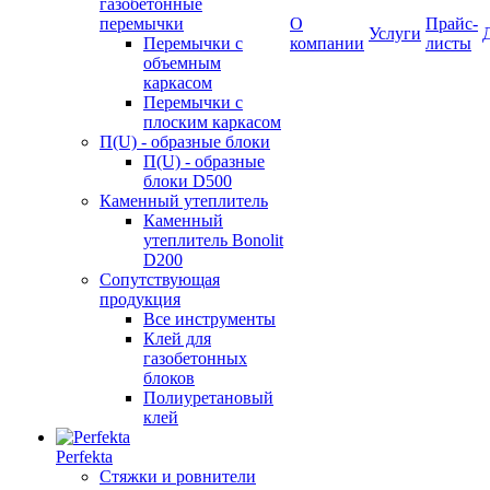
газобетонные
перемычки
О
Прайс-
Услуги
Перемычки с
компании
листы
объемным
каркасом
Перемычки с
плоским каркасом
П(U) - образные блоки
П(U) - образные
блоки D500
Каменный утеплитель
Каменный
утеплитель Bonolit
D200
Сопутствующая
продукция
Все инструменты
Клей для
газобетонных
блоков
Полиуретановый
клей
Perfekta
Стяжки и ровнители