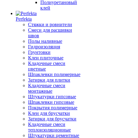
Полиуретановый
клей
Perfekta
Стяжки и ровнители
Смеси для расшивки
швов
Полы наливные
Гидроизоляция
Грунтовки
Клеи плиточные
Кладочные смеси
цветные
Шпаклевки полимерные
Затирки для плитки
Кладочные смеси
монтажные
Штукатурки гипсовые
Шпаклевки гипсовые
Покрытия полимерные
Клеи для брусчатки
Затирки для брусчатки
Кладочные смеси
теплоизоляционные
Штукатурки цементные