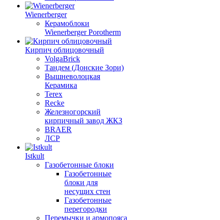
Wienerberger
Керамоблоки
Wienerberger Porotherm
Кирпич облицовочный
VolgaBrick
Тандем (Донские Зори)
Вышневолоцкая
Керамика
Terex
Recke
Железногорский
кирпичный завод ЖКЗ
BRAER
ЛСР
Istkult
Газобетонные блоки
Газобетонные
блоки для
несущих стен
Газобетонные
перегородки
Перемычки и армопояса