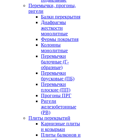
Перемычки, прогоны,
ригели
Балки перекрытия
Диафрагмы
жесткости
монолитные
Фермы покрытия
Колонны
монолитные
Перемычки
балочные (Г-
образные)
Перемычки
брусковые (ПБ)
Перемычки
плоские (ПП)
Прогоны ПРГ
Ригели
железобетонные
(РВ)
Плиты перекрытий
Карнизные плиты
и козырьки
Плиты балконов и