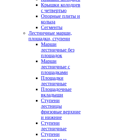
Крышки колодцев
с четвертью
Опорные плиты и
кольца
Сегменты
Лестничные марши,
площадки, ступени
Марши
лестничные без
площадок
Марши
лестничные с
площадками
Площадки
лестничные
Площадочные
вкладыши
Ступени
лестницы
фризовые верхние
и нижние
Ступени
лестничные
Ступени
подвальные