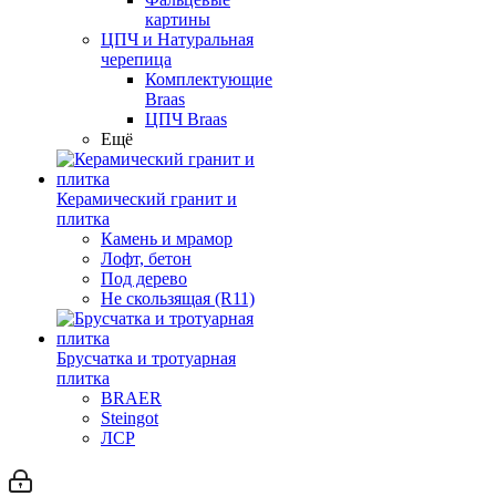
картины
ЦПЧ и Натуральная
черепица
Комплектующие
Braas
ЦПЧ Braas
Ещё
Керамический гранит и
плитка
Камень и мрамор
Лофт, бетон
Под дерево
Не скользящая (R11)
Брусчатка и тротуарная
плитка
BRAER
Steingot
ЛСР