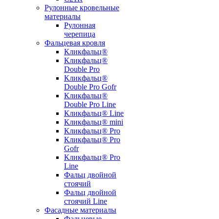
Рулонные кровельные
материалы
Рулонная
черепица
Фальцевая кровля
Кликфальц®
Кликфальц®
Double Pro
Кликфальц®
Double Pro Gofr
Кликфальц®
Double Pro Line
Кликфальц® Line
Кликфальц® mini
Кликфальц® Pro
Кликфальц® Pro
Gofr
Кликфальц® Pro
Line
Фальц двойной
стоячий
Фальц двойной
стоячий Line
Фасадные материалы
Фальцевые