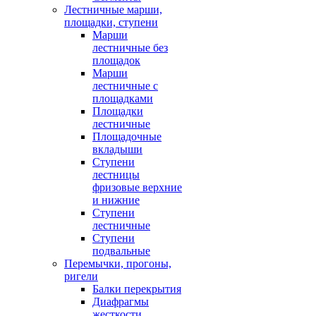
Лестничные марши,
площадки, ступени
Марши
лестничные без
площадок
Марши
лестничные с
площадками
Площадки
лестничные
Площадочные
вкладыши
Ступени
лестницы
фризовые верхние
и нижние
Ступени
лестничные
Ступени
подвальные
Перемычки, прогоны,
ригели
Балки перекрытия
Диафрагмы
жесткости