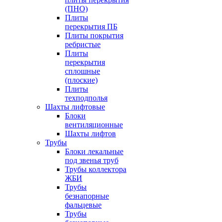
(ПНО)
Плиты
перекрытия ПБ
Плиты покрытия
ребристые
Плиты
перекрытия
сплошные
(плоские)
Плиты
техподполья
Шахты лифтовые
Блоки
вентиляционные
Шахты лифтов
Трубы
Блоки лекальные
под звенья труб
Трубы коллектора
ЖБИ
Трубы
безнапорные
фальцевые
Трубы